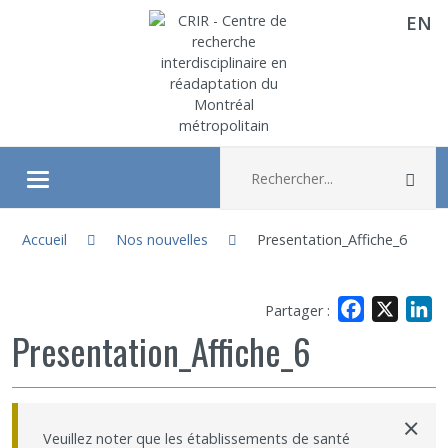
EN
Aller directement au contenu
Recherche :
Rec
Ouvrir/fermer le menu
Vous êtes ici :
À propos
Accueil
Nos nouvelles
Presentation_Affiche_6
Recherche
Facebook
X
L
Partager :
Presentation_Affiche_6
Membres
Étudiants
×
Veuillez noter que les établissements de santé