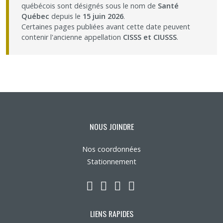
québécois sont désignés sous le nom de
Santé
Partageons nos savoirs
Québec
depuis le
15 juin 2026
.
Certaines pages publiées avant cette date peuvent
contenir l'ancienne appellation
CISSS et CIUSSS
.
Emplois et stages
Éthique
Nous joindre
NOUS JOINDRE
Plan du site
Nos coordonnées
Accessibilité
Stationnement
LinkedIn
YouTube
Twitter
Facebook
Espace membre
LIENS RAPIDES