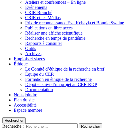
Ateliers et conférences – En ligne
Événements
CRIR Branché
CRIR et les Médias
Prix de reconnaissance Eva Kehayia et Bonnie Swaine
Publications en libre accès
Réaliser une affiche scientifique
Recherche en temps de pandémie
Rapports à consulter
Outils
Archives
Emplois et stages
Éthique
Le Comité d’éthique de la recherche en bref
Équipe du CER
Formation en éthique de la recherche
Dépôt et suivi d’un projet au CER RDP
Documentation
Nous joindre
Plan du site
Accessibilité
Espace membre
Rechercher
Recherche :
Rechercher