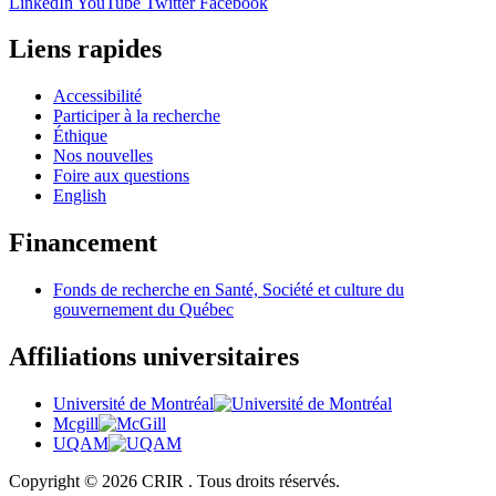
LinkedIn
YouTube
Twitter
Facebook
Liens rapides
Accessibilité
Participer à la recherche
Éthique
Nos nouvelles
Foire aux questions
English
Financement
Fonds de recherche en Santé, Société et culture du
gouvernement du Québec
Affiliations universitaires
Université de Montréal
Mcgill
UQAM
Copyright © 2026 CRIR . Tous droits réservés.