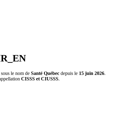
IR_EN
s sous le nom de
Santé Québec
depuis le
15 juin 2026
.
appellation
CISSS et CIUSSS
.