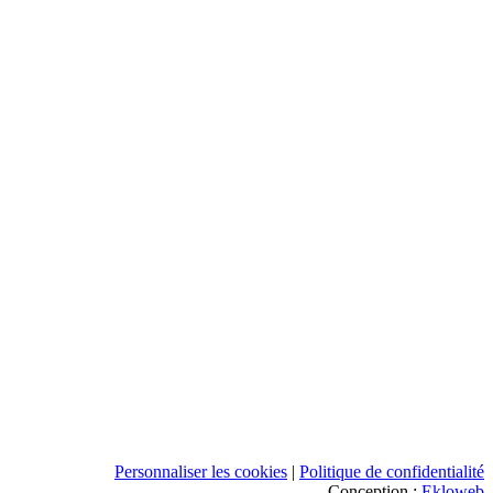
Personnaliser les cookies
|
Politique de confidentialité
Conception :
Ekloweb