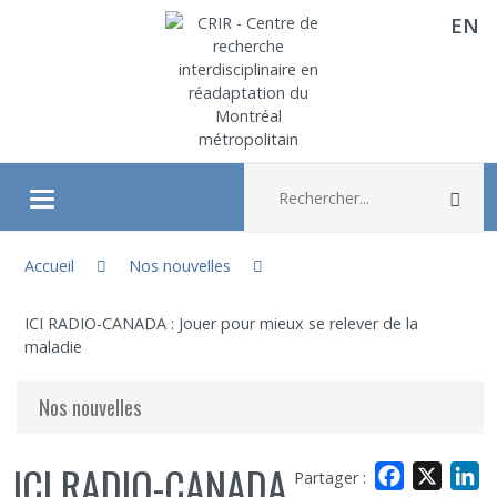
EN
Aller directement au contenu
Recherche :
Rec
Ouvrir/fermer le menu
Vous êtes ici :
À propos
Accueil
Nos nouvelles
ICI RADIO-CANADA : Jouer pour mieux se relever de la
Recherche
maladie
Membres
Nos nouvelles
Étudiants
ICI RADIO-CANADA
Facebook
X
L
Partager :