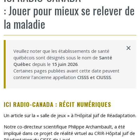
: Jouer pour mieux se relever de
Partageons nos savoirs
la maladie
Emplois et stages
Éthique
×
Veuillez noter que les établissements de santé
québécois sont désignés sous le nom de
Santé
Nous joindre
Québec
depuis le
15 juin 2026
.
Certaines pages publiées avant cette date peuvent
contenir l'ancienne appellation
CISSS et CIUSSS
.
Plan du site
Accessibilité
ICI RADIO-CANADA : RÉCIT NUMÉRIQUES
Espace membre
Un article sur la « salle de jeux » à l’Hôpital juif de Réadaptation.
Notre co-directeur scientifique
Philippe Archambault
, a été
impliqué dans ce projet de réalité virtuel au CRIR-Hôpital juif de
Réadaptation du
CISSS de Laval
.