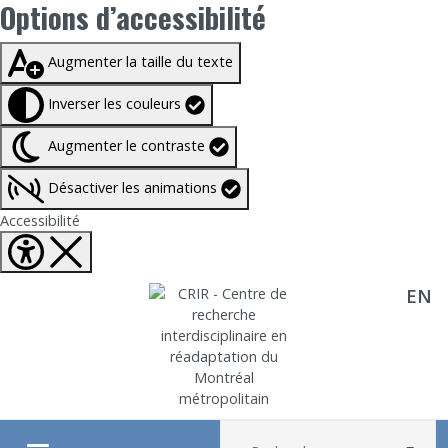
Options d’accessibilité
Taille du texte à
100%
Augmenter la taille du texte
Inverser les couleurs
Augmenter le contraste
Désactiver les animations
Fermer Options d'accessibilité
Accessibilité
EN
Aller directement au contenu
Recherche :