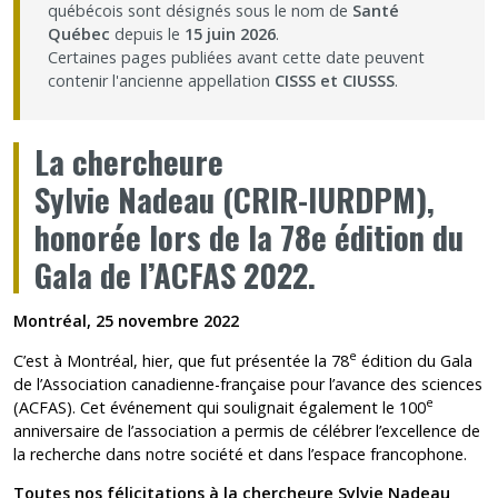
québécois sont désignés sous le nom de
Santé
Nous joindre
Québec
depuis le
15 juin 2026
.
Certaines pages publiées avant cette date peuvent
contenir l'ancienne appellation
CISSS et CIUSSS
.
Plan du site
La chercheure
Accessibilité
Sylvie Nadeau (CRIR-IURDPM),
Espace membre
honorée lors de la 78e édition du
Gala de l’ACFAS 2022.
Montréal, 25 novembre 2022
e
C’est à Montréal, hier, que fut présentée la 78
édition du Gala
de l’Association canadienne-française pour l’avance des sciences
e
(ACFAS). Cet événement qui soulignait également le 100
anniversaire de l’association a permis de célébrer l’excellence de
la recherche dans notre société et dans l’espace francophone.
Toutes nos félicitations à la chercheure Sylvie Nadeau