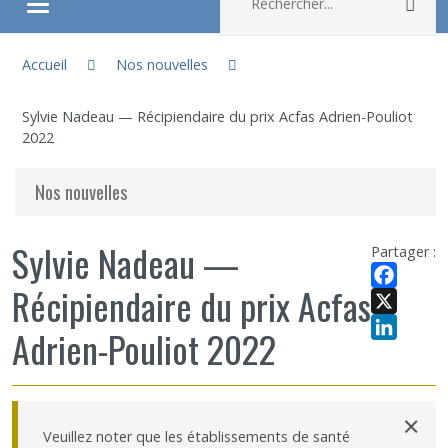
Rec
Ouvrir/fermer le menu
Vous êtes ici :
À propos
Accueil
Nos nouvelles
Sylvie Nadeau — Récipiendaire du prix Acfas Adrien-Pouliot
Recherche
2022
Membres
Nos nouvelles
Étudiants
Sylvie Nadeau —
Partager :
Récipiendaire du prix Acfas
Partageons nos savoirs
Facebook
X
Adrien-Pouliot 2022
Emplois et stages
LinkedIn
Éthique
×
Veuillez noter que les établissements de santé