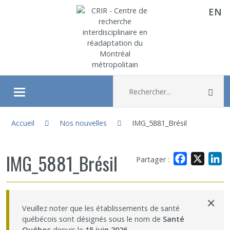
EN
Aller directement au contenu
Recherche :
Rec
Ouvrir/fermer le menu
Vous êtes ici :
À propos
Accueil
Nos nouvelles
IMG_5881_Brésil
Recherche
IMG_5881_Brésil
Facebook
X
L
Partager :
Membres
×
Veuillez noter que les établissements de santé
Étudiants
québécois sont désignés sous le nom de
Santé
Québec
depuis le
15 juin 2026
.