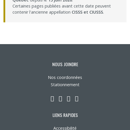
Partageons nos savoirs
Certaines pages publiées avant cette date peuvent
contenir l'ancienne appellation
CISSS et CIUSSS
.
Emplois et stages
Éthique
Nous joindre
NOUS JOINDRE
Plan du site
Nos coordonnées
Stationnement
Accessibilité
LinkedIn
YouTube
Twitter
Facebook
Espace membre
LIENS RAPIDES
Accessibilité