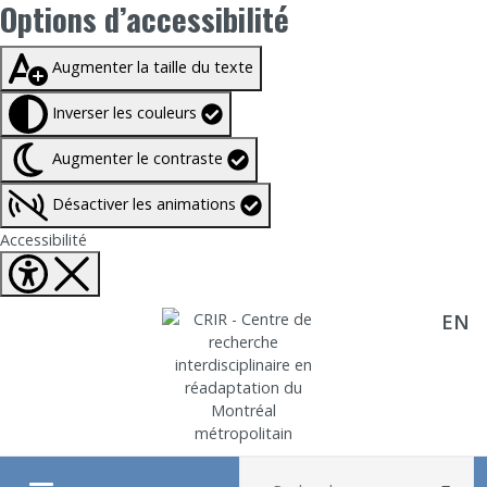
Options d’accessibilité
Taille du texte à
100%
Augmenter la taille du texte
Inverser les couleurs
Augmenter le contraste
Désactiver les animations
Fermer Options d'accessibilité
Accessibilité
EN
Aller directement au contenu
Recherche :