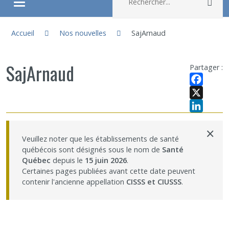
Rec
Ouvrir/fermer le menu
Vous êtes ici :
À propos
Accueil
Nos nouvelles
SajArnaud
Recherche
SajArnaud
Partager :
Membres
Facebook
X
LinkedIn
Étudiants
×
Veuillez noter que les établissements de santé
québécois sont désignés sous le nom de
Santé
Partageons nos savoirs
Québec
depuis le
15 juin 2026
.
Certaines pages publiées avant cette date peuvent
Emplois et stages
contenir l'ancienne appellation
CISSS et CIUSSS
.
Éthique