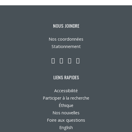
Nous joindre
Plan du site
NOUS JOINDRE
Nos coordonnées
Accessibilité
Stationnement
Espace membre
LinkedIn
YouTube
Twitter
Facebook
LIENS RAPIDES
Accessibilité
Participer à la recherche
Éthique
Nos nouvelles
Foire aux questions
English