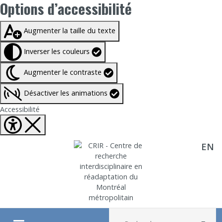
Options d’accessibilité
Taille du texte à
100%
Augmenter la taille du texte
Inverser les couleurs
Augmenter le contraste
Désactiver les animations
Fermer Options d'accessibilité
Accessibilité
EN
Aller directement au contenu
Recherche :