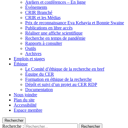
Ateliers et conférences – En ligne
Événements
CRIR Branché
CRIR et les Médias
Prix de reconnaissance Eva Kehayia et Bonnie Swaine
Publications en libre accès
Réaliser une affiche scientifique
Recherche en temps de pandémie
Rapports à consulter
Outils
Archives
Emplois et stages
Éthique
Le Comité d’éthique de la recherche en bref
Équipe du CER
Formation en éthique de la recherche
Dépôt et suivi d’un projet au CER RDP
Documentation
Nous joindre
Plan du site
Accessibilité
Espace membre
Rechercher
Recherche :
Rechercher