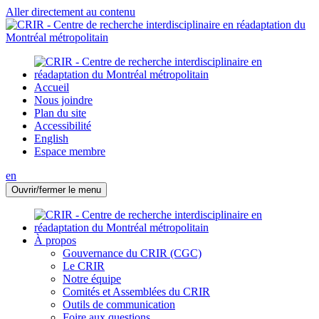
Aller directement au contenu
Accueil
Nous joindre
Plan du site
Accessibilité
English
Espace membre
en
Ouvrir/fermer le menu
À propos
Gouvernance du CRIR (CGC)
Le CRIR
Notre équipe
Comités et Assemblées du CRIR
Outils de communication
Foire aux questions