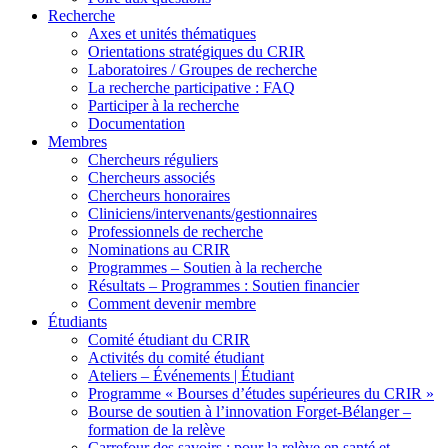
Recherche
Axes et unités thématiques
Orientations stratégiques du CRIR
Laboratoires / Groupes de recherche
La recherche participative : FAQ
Participer à la recherche
Documentation
Membres
Chercheurs réguliers
Chercheurs associés
Chercheurs honoraires
Cliniciens/intervenants/gestionnaires
Professionnels de recherche
Nominations au CRIR
Programmes – Soutien à la recherche
Résultats – Programmes : Soutien financier
Comment devenir membre
Étudiants
Comité étudiant du CRIR
Activités du comité étudiant
Ateliers – Événements | Étudiant
Programme « Bourses d’études supérieures du CRIR »
Bourse de soutien à l’innovation Forget-Bélanger –
formation de la relève
Carrefour des savoirs : pour la relève en santé et