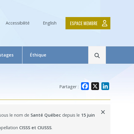
ESPACE MEMBRE
Accessibilité
English
Rechercher
 stages
Éthique
Le Comité d’éthique de la recherche en bref
Équipe du CER
Facebook
X
LinkedIn
Partager :
Formation en éthique de la recherche
Dépôt et suivi d’un projet au CER RDP
×
 sous le nom de
Santé Québec
depuis le
15 juin
la relève
Documentation
ppellation
CISSS et CIUSSS
.
x
 Swaine