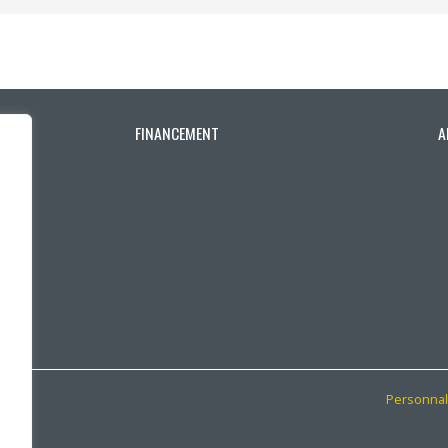
outien à la recherche
Faire un stage de recherche
Publications en libre accès
ogrammes : Soutien financier
Étudiants internationaux
Réaliser une affiche scientifique
nir membre
Comment devenir membre
Recherche en temps de pandémie
FINANCEMENT
A
Rapports à consulter
Outils
Archives
Personnal