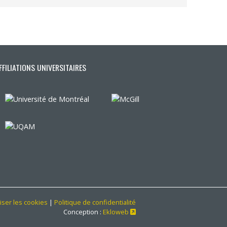
FFILIATIONS UNIVERSITAIRES
iser les cookies
|
Politique de confidentialité
Ce lien s'ouvrira dans une no
Conception :
Ekloweb