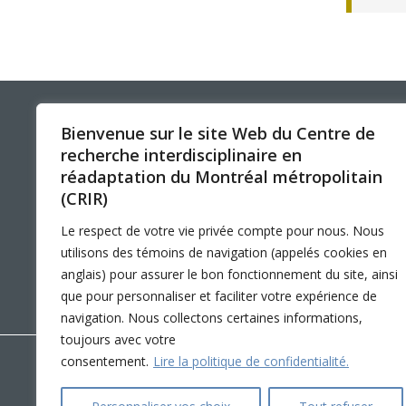
Programmes – S
Résultats – Pr
Comment deve
NOUS JOINDRE
LIENS RAPIDES
Bienvenue sur le site Web du Centre de
recherche interdisciplinaire en
Nos coordonnées
Accessibilité
réadaptation du Montréal métropolitain
Stationnement
Participer à la recherche
(CRIR)
Éthique
LinkedIn
YouTube
Twitter
Facebook
Nos nouvelles
Le respect de votre vie privée compte pour nous. Nous
utilisons des témoins de navigation (appelés cookies en
Foire aux questions
anglais) pour assurer le bon fonctionnement du site, ainsi
English
que pour personnaliser et faciliter votre expérience de
navigation. Nous collectons certaines informations,
toujours avec votre
consentement.
Lire la politique de confidentialité.
Copyright © 2026 CRIR . Tous droits réservés.