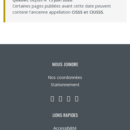
Partageons nos savoirs
Certaines pages publiées avant cette date peuvent
contenir l'ancienne appellation
CISSS et CIUSSS
.
Emplois et stages
Éthique
Nous joindre
NOUS JOINDRE
Plan du site
Nos coordonnées
Stationnement
Accessibilité
LinkedIn
YouTube
Twitter
Facebook
Espace membre
LIENS RAPIDES
Accessibilité