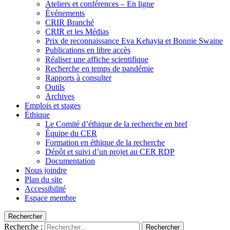
Ateliers et conférences – En ligne
Événements
CRIR Branché
CRIR et les Médias
Prix de reconnaissance Eva Kehayia et Bonnie Swaine
Publications en libre accès
Réaliser une affiche scientifique
Recherche en temps de pandémie
Rapports à consulter
Outils
Archives
Emplois et stages
Éthique
Le Comité d’éthique de la recherche en bref
Équipe du CER
Formation en éthique de la recherche
Dépôt et suivi d’un projet au CER RDP
Documentation
Nous joindre
Plan du site
Accessibilité
Espace membre
Rechercher
Recherche :
Rechercher