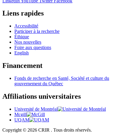
LinkedIn
YouTube
Twitter
Facebook
Liens rapides
Accessibilité
Participer à la recherche
Éthique
Nos nouvelles
Foire aux questions
English
Financement
Fonds de recherche en Santé, Société et culture du
gouvernement du Québec
Affiliations universitaires
Université de Montréal
Mcgill
UQAM
Copyright © 2026 CRIR . Tous droits réservés.