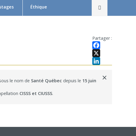
Rechercher
 stages
Éthique
Le Comité d’éthique de la recherche en bref
Équipe du CER
Partager :
Formation en éthique de la recherche
Facebook
Dépôt et suivi d’un projet au CER RDP
X
LinkedIn
la relève
Documentation
×
 sous le nom de
Santé Québec
depuis le
15 juin
x
 Swaine
ppellation
CISSS et CIUSSS
.