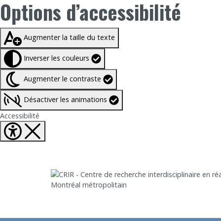
Options d’accessibilité
Taille du texte à
100%
Augmenter la taille du texte
Inverser les couleurs
Augmenter le contraste
Désactiver les animations
Fermer Options d'accessibilité
Accessibilité
Aller directement au contenu