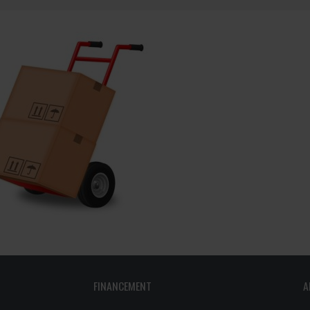
outien à la recherche
Faire un stage de recherche
Publications en libre accès
ogrammes : Soutien financier
Étudiants internationaux
Réaliser une affiche scientifique
nir membre
Comment devenir membre
Recherche en temps de pandémie
Rapports à consulter
Outils
Archives
FINANCEMENT
A