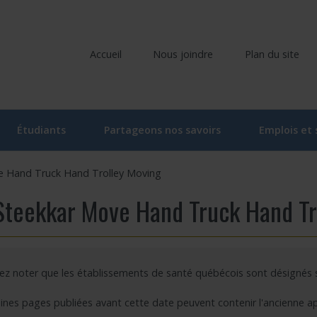
Accueil
Nous joindre
Plan du site
Étudiants
Partageons nos savoirs
Emplois et
liers
Comité étudiant du CRIR
Ateliers et conférences
e Hand Truck Hand Trolley Moving
ociés
Activités du comité étudiant
Ateliers et conférences – En ligne
Steekkar Move Hand Truck Hand Tr
he
oraires
Ateliers – Événements | Étudiant
Événements
rvenants/gestionnaires
Programme « Bourses d’études supérieures du CRIR »
CRIR Branché
lez noter que les établissements de santé québécois sont désignés
 de recherche
Bourse de soutien à l’innovation Forget-Bélanger – formation de 
CRIR et les Médias
ines pages publiées avant cette date peuvent contenir l'ancienne a
u CRIR
Carrefour des savoirs : pour la relève en santé et services sociau
Prix de reconnaissance Eva Kehayia et Bonnie