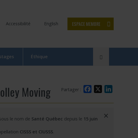
ESPACE MEMBRE
Accessibilité
English
Rechercher
 stages
Éthique
Le Comité d’éthique de la recherche en bref
Équipe du CER
olley Moving
Facebook
X
LinkedIn
Partager :
Formation en éthique de la recherche
Dépôt et suivi d’un projet au CER RDP
×
 sous le nom de
Santé Québec
depuis le
15 juin
la relève
Documentation
ppellation
CISSS et CIUSSS
.
x
 Swaine