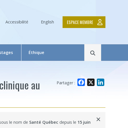
ESPACE MEMBRE
Accessibilité
English
Rechercher
 stages
Éthique
Le Comité d’éthique de la recherche en bref
Équipe du CER
clinique au
Facebook
X
LinkedIn
Partager :
Formation en éthique de la recherche
Dépôt et suivi d’un projet au CER RDP
la relève
Documentation
×
 sous le nom de
Santé Québec
depuis le
15 juin
x
 Swaine