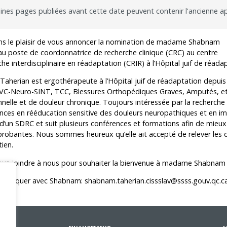
ines pages publiées avant cette date peuvent contenir l'ancienne a
outien à la recherche
Faire un stage de recherche
Publications en libre accès
ogrammes : Soutien financier
Étudiants internationaux
Réaliser une affiche scientifique
s le plaisir de vous annoncer la nomination de madame Shabnam
au poste de coordonnatrice de recherche clinique (CRC) au centre
nir membre
Comment devenir membre
Recherche en temps de pandémie
he interdisciplinaire en réadaptation (CRIR) à l’Hôpital juif de réada
Rapports à consulter
aherian est ergothérapeute à l’Hôpital juif de réadaptation depuis 2
AVC-Neuro-SINT, TCC, Blessures Orthopédiques Graves, Amputés, et d
Outils
nelle et de douleur chronique. Toujours intéressée par la recherche et
nces en rééducation sensitive des douleurs neuropathiques et en i
Archives
d’un SDRC et suit plusieurs conférences et formations afin de mieux 
robantes. Nous sommes heureux qu’elle ait accepté de relever les dé
ien.
vous joindre à nous pour souhaiter la bienvenue à madame Shabnam 
muniquer avec Shabnam:
shabnam.taherian.cissslav@ssss.gouv.qc.c