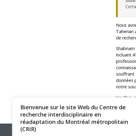
2026
.
Certa
Programmes – S
Résultats – Pr
Nous avon
Taherian 
Comment deve
de recherc
Shabnam T
incluant 
profession
connaissa
souffrant 
données p
notre sout
Veuillez-
Bienvenue sur le site Web du Centre de
Pour com
recherche interdisciplinaire en
réadaptation du Montréal métropolitain
(CRIR)