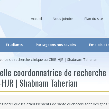
Accueil
Nous joindre
Plan du site
Étudiants
Partageons nos savoirs
Emplois et
liers
Comité étudiant du CRIR
Ateliers et conférences
trice de recherche clinique au CRIR-HJR | Shabnam Taherian
ociés
Activités du comité étudiant
Ateliers et conférences – En ligne
elle coordonnatrice de recherche 
he
oraires
Ateliers – Événements | Étudiant
Événements
-HJR | Shabnam Taherian
rvenants/gestionnaires
Programme « Bourses d’études supérieures du CRIR »
CRIR Branché
 de recherche
Bourse de soutien à l’innovation Forget-Bélanger – formation de 
CRIR et les Médias
lez noter que les établissements de santé québécois sont désignés
u CRIR
Carrefour des savoirs : pour la relève en santé et services sociau
Prix de reconnaissance Eva Kehayia et Bonnie