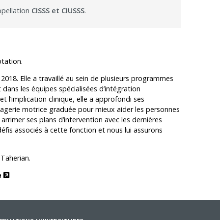
ppellation
CISSS et CIUSSS
.
ptation.
018. Elle a travaillé au sein de plusieurs programmes
ans les équipes spécialisées d’intégration
 l’implication clinique, elle a approfondi ses
magerie motrice graduée pour mieux aider les personnes
arrimer ses plans d’intervention avec les dernières
fis associés à cette fonction et nous lui assurons
Taherian.
Ce lien s'ouvrira dans une nouvelle fenêtre"
a