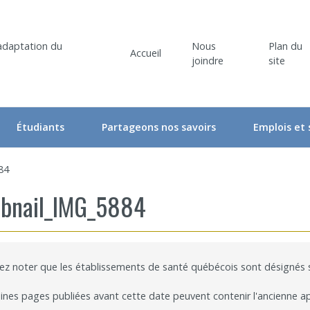
Nous
Plan du
Accueil
joindre
site
Étudiants
Partageons nos savoirs
Emplois et
liers
Comité étudiant du CRIR
Ateliers et conférences
84
ociés
Activités du comité étudiant
Ateliers et conférences – En ligne
bnail_IMG_5884
he
oraires
Ateliers – Événements | Étudiant
Événements
rvenants/gestionnaires
Programme « Bourses d’études supérieures du CRIR »
CRIR Branché
lez noter que les établissements de santé québécois sont désignés
 de recherche
Bourse de soutien à l’innovation Forget-Bélanger – formation de 
CRIR et les Médias
ines pages publiées avant cette date peuvent contenir l'ancienne a
u CRIR
Carrefour des savoirs : pour la relève en santé et services sociau
Prix de reconnaissance Eva Kehayia et Bonnie