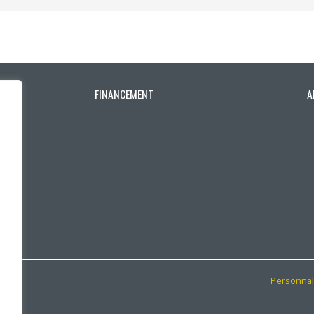
outien à la recherche
Faire un stage de recherche
Publications en libre accès
ogrammes : Soutien financier
Étudiants internationaux
Réaliser une affiche scientifique
nir membre
Comment devenir membre
Recherche en temps de pandémie
FINANCEMENT
A
Rapports à consulter
Outils
Archives
Personnal