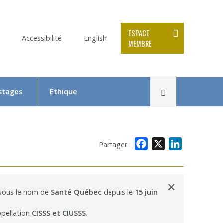
ESPACE
Accessibilité
English
MEMBRE
Rechercher
 stages
Éthique
Le Comité d’éthique de la recherche en bref
Équipe du CER
Facebook
X
LinkedIn
Partager :
Formation en éthique de la recherche
Dépôt et suivi d’un projet au CER RDP
×
 sous le nom de
Santé Québec
depuis le
15 juin
la relève
Documentation
ppellation
CISSS et CIUSSS
.
x
 Swaine