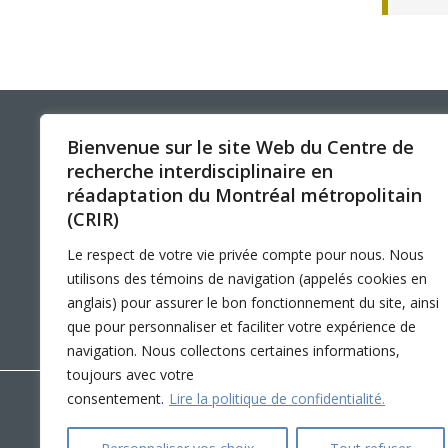
Programmes – S
Résultats – Pr
Comment deve
NOUS JOINDRE
LIENS RAPIDES
Bienvenue sur le site Web du Centre de
recherche interdisciplinaire en
Nos coordonnées
Accessibilité
réadaptation du Montréal métropolitain
Stationnement
Participer à la recherche
(CRIR)
Éthique
LinkedIn
YouTube
Twitter
Facebook
Le respect de votre vie privée compte pour nous. Nous
Nos nouvelles
utilisons des témoins de navigation (appelés cookies en
Foire aux questions
anglais) pour assurer le bon fonctionnement du site, ainsi
English
que pour personnaliser et faciliter votre expérience de
navigation. Nous collectons certaines informations,
toujours avec votre
consentement.
Lire la politique de confidentialité.
Copyright © 2026 CRIR . Tous droits réservés.