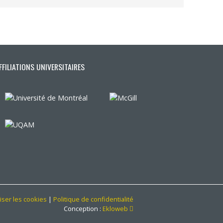
FFILIATIONS UNIVERSITAIRES
iser les cookies
|
Politique de confidentialité
Ce lien s'ouvrira dans une no
Conception :
Ekloweb