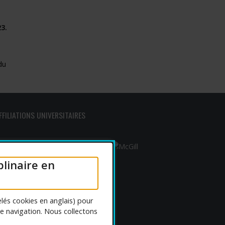
3.
du
FFILIATIONS UNIVERSITAIRES
plinaire en
lés cookies en anglais) pour
de navigation. Nous collectons