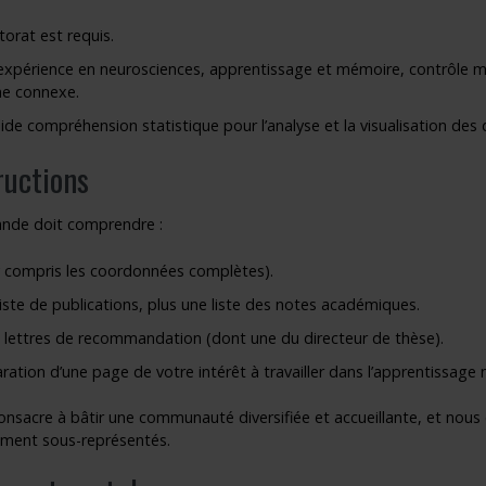
orat est requis.
 expérience en neurosciences, apprentissage et mémoire, contrôle m
e connexe.
ide compréhension statistique pour l’analyse et la visualisation de
ructions
nde doit comprendre :
y compris les coordonnées complètes).
iste de publications, plus une liste des notes académiques.
 lettres de recommandation (dont une du directeur de thèse).
ration d’une page de votre intérêt à travailler dans l’apprentissage
onsacre à bâtir une communauté diversifiée et accueillante, et nou
ement sous-représentés.