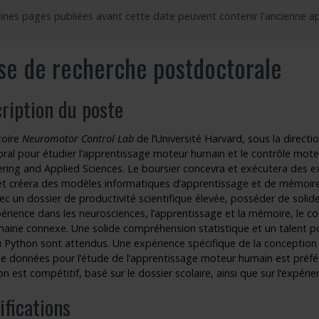
ines pages publiées avant cette date peuvent contenir l'ancienne a
outien à la recherche
Faire un stage de recherche
Publications en libre accès
ogrammes : Soutien financier
Étudiants internationaux
Réaliser une affiche scientifique
se de recherche postdoctorale
nir membre
Comment devenir membre
Recherche en temps de pandémie
ription du poste
Rapports à consulter
toire
Neuromotor Control Lab
de l’Université Harvard, sous la directi
Outils
ral pour étudier l’apprentissage moteur humain et le contrôle moteu
ering and Applied Sciences. Le boursier concevra et exécutera des 
Archives
t créera des modèles informatiques d’apprentissage et de mémoire. 
ec un dossier de productivité scientifique élevée, posséder de sol
érience dans les neurosciences, l’apprentissage et la mémoire, le c
ine connexe. Une solide compréhension statistique et un talent pour
 Python sont attendus. Une expérience spécifique de la conception 
de données pour l’étude de l’apprentissage moteur humain est préfér
on est compétitif, basé sur le dossier scolaire, ainsi que sur l’expéri
ifications