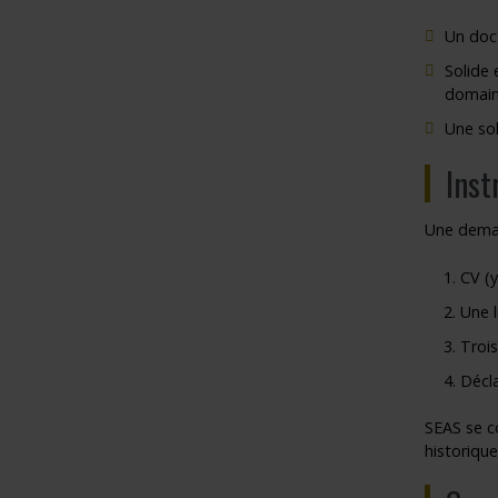
Un doct
Solide
domain
Une sol
Inst
Une dema
CV (
Une l
Trois
Décla
SEAS se c
historiqu