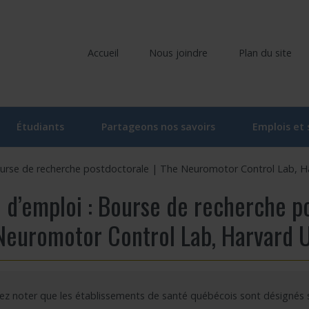
Accueil
Nous joindre
Plan du site
Étudiants
Partageons nos savoirs
Emplois et
liers
Comité étudiant du CRIR
Ateliers et conférences
ourse de recherche postdoctorale | The Neuromotor Control Lab, Ha
ociés
Activités du comité étudiant
Ateliers et conférences – En ligne
 d’emploi : Bourse de recherche po
he
oraires
Ateliers – Événements | Étudiant
Événements
Neuromotor Control Lab, Harvard U
rvenants/gestionnaires
Programme « Bourses d’études supérieures du CRIR »
CRIR Branché
 de recherche
Bourse de soutien à l’innovation Forget-Bélanger – formation de 
CRIR et les Médias
lez noter que les établissements de santé québécois sont désignés
u CRIR
Carrefour des savoirs : pour la relève en santé et services sociau
Prix de reconnaissance Eva Kehayia et Bonnie