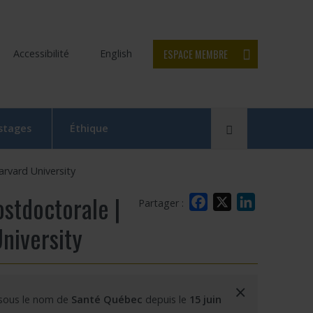
ESPACE MEMBRE
Accessibilité
English
Rechercher
 stages
Éthique
Le Comité d’éthique de la recherche en bref
rvard University
Équipe du CER
stdoctorale |
Facebook
X
LinkedIn
Partager :
Formation en éthique de la recherche
niversity
Dépôt et suivi d’un projet au CER RDP
la relève
Documentation
×
 sous le nom de
Santé Québec
depuis le
15 juin
x
 Swaine