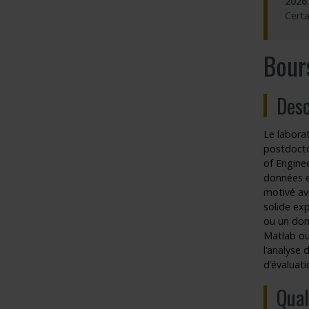
2026
.
Certa
Programmes – S
Résultats – Pr
Bour
Comment deve
Desc
Le labora
postdocto
of Engine
données e
motivé av
solide exp
ou un doma
Matlab ou
l’analyse 
d’évaluati
Qual