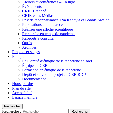
Ateliers et conférences – En ligne
Événements
CRIR Branché
CRIR et les Médias
Prix de reconnaissance Eva Kehayia et Bonnie Swaine
Publications en libre accès
Réaliser une affiche scientifique
Recherche en temps de pandémie
Rapports à consulter
Outils
Archives
Emplois et stages
Éthique
Le Comité d’éthique de la recherche en bref
Équipe du CER
Formation en éthique de la recherche
Dépôt et suivi d’un projet au CER RDP
Documentation
Nous joindre
Plan du site
Accessibilité
Espace membre
Rechercher
Recherche :
Rechercher