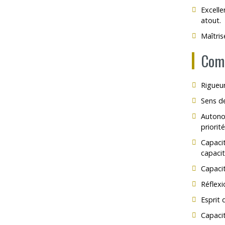
Excelle
atout.
Maîtris
Comp
Rigueur
Sens de
Autonom
priorit
Capaci
capacit
Capacit
Réflexi
Esprit 
Capacit