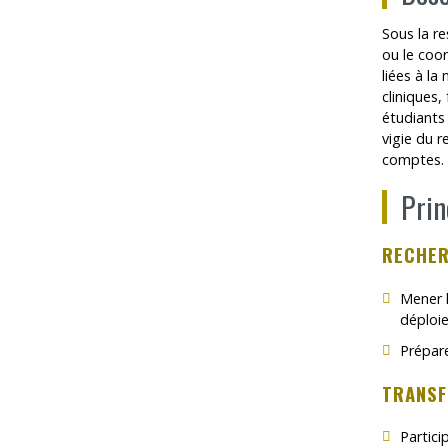
Sous la re
ou le coo
liées à la
cliniques,
étudiants 
vigie du r
comptes. 
Prin
RECHE
Mener l
déploi
Prépare
TRANSF
Partici