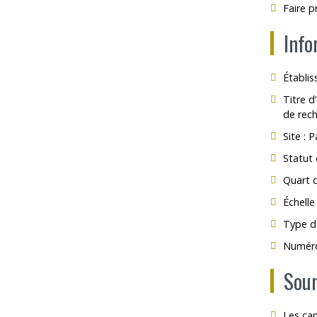
Faire p
Info
Établis
Titre d
de rec
Site : 
Statut
Quart d
Échelle
Type d
Numéro
Soum
Les can