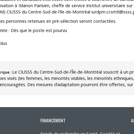
vation à :Manon Parisien, cheffe de service Institut universitaire su
M) CIUSSS du Centre-Sud-de-l’Ile-de-Montréal
iurdpm.ccsmtl@ssss.
les personnes retenues en pré-sélection seront contactées.
mite : Dès que le poste est pourvu
plus
Le CIUSSS du Centre-Sud-de-l’Île-de-Montréal souscrit à un p
rque :
es visés (les femmes, les minorités visibles, les minorités ethnique
encouragées. Des mesures d’adaptation pourront être offertes, sur 
FINANCEMENT
A
Fonds de recherche en Santé, Société et