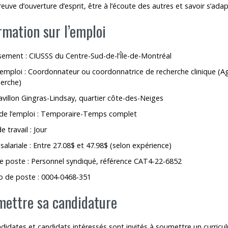
reuve d’ouverture d’esprit, être à l’écoute des autres et savoir s’ada
rmation sur l’emploi
sement : CIUSSS du Centre-Sud-de-l’Île-de-Montréal
’emploi : Coordonnateur ou coordonnatrice de recherche clinique (
herche)
Pavillon Gingras-Lindsay, quartier côte-des-Neiges
 de l’emploi : Temporaire-Temps complet
e travail : Jour
 salariale : Entre 27.08$ et 47.98$ (selon expérience)
e poste : Personnel syndiqué, référence CAT4-22-6852
 de poste : 0004-0468-351
ettre sa candidature
didates et candidats intéressés sont invités à soumettre un curricul