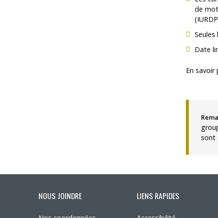
de moti
(IURDP
Seules 
Date li
En savoir 
Rema
group
sont 
NOUS JOINDRE
LIENS RAPIDES
Nos coordonnées
Accessibilité