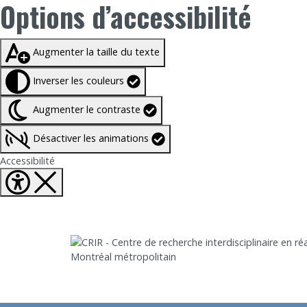
Options d’accessibilité
Taille du texte à
100%
Augmenter la taille du texte
Inverser les couleurs
Augmenter le contraste
Désactiver les animations
Fermer Options d'accessibilité
Accessibilité
Aller directement au contenu