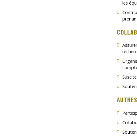
les équ
Contrib
prenan
COLLAB
Assurer
recherc
Organis
comptes
Suscite
Souteni
AUTRES
Partici
Collab
Souteni