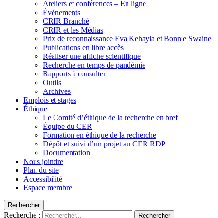
Ateliers et conférences – En ligne
Événements
CRIR Branché
CRIR et les Médias
Prix de reconnaissance Eva Kehayia et Bonnie Swaine
Publications en libre accès
Réaliser une affiche scientifique
Recherche en temps de pandémie
Rapports à consulter
Outils
Archives
Emplois et stages
Éthique
Le Comité d’éthique de la recherche en bref
Équipe du CER
Formation en éthique de la recherche
Dépôt et suivi d’un projet au CER RDP
Documentation
Nous joindre
Plan du site
Accessibilité
Espace membre
Rechercher
Recherche :
Rechercher