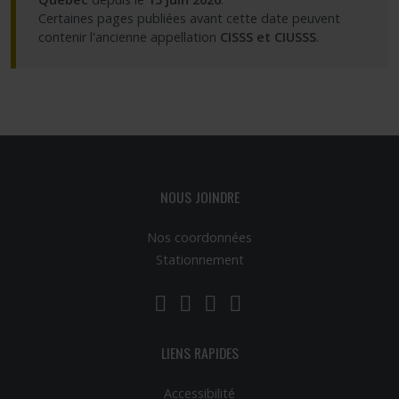
Partageons nos savoirs
Certaines pages publiées avant cette date peuvent
contenir l'ancienne appellation
CISSS et CIUSSS
.
Emplois et stages
Éthique
Nous joindre
NOUS JOINDRE
Plan du site
Nos coordonnées
Stationnement
Accessibilité
LinkedIn
YouTube
Twitter
Facebook
Espace membre
LIENS RAPIDES
Accessibilité