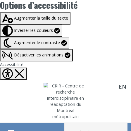
Options d’accessibilité
Taille du texte à
100%
Augmenter la taille du texte
Inverser les couleurs
Augmenter le contraste
Désactiver les animations
Fermer Options d'accessibilité
Accessibilité
EN
Aller directement au contenu
Recherche :