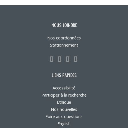
Nous joindre
Plan du site
NOUS JOINDRE
Nos coordonnées
Accessibilité
Stationnement
Espace membre
LinkedIn
YouTube
Twitter
Facebook
LIENS RAPIDES
Accessibilité
Participer à la recherche
Éthique
Nos nouvelles
Foire aux questions
English