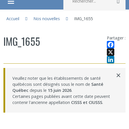
Rec
Ouvrir/fermer le menu
Vous êtes ici :
À propos
Accueil
Nos nouvelles
IMG_1655
Recherche
IMG_1655
Partager :
Membres
Facebook
X
LinkedIn
Étudiants
×
Veuillez noter que les établissements de santé
québécois sont désignés sous le nom de
Santé
Partageons nos savoirs
Québec
depuis le
15 juin 2026
.
Certaines pages publiées avant cette date peuvent
Emplois et stages
contenir l'ancienne appellation
CISSS et CIUSSS
.
Éthique