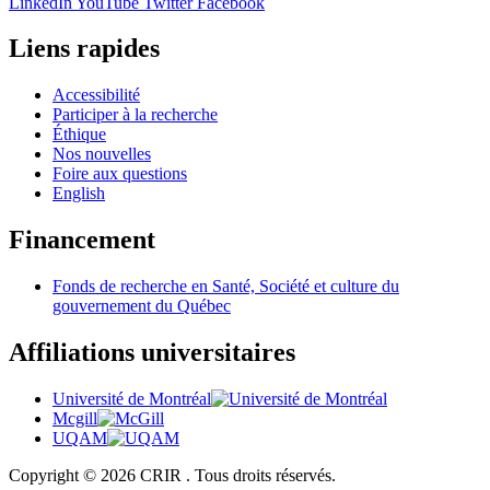
LinkedIn
YouTube
Twitter
Facebook
Liens rapides
Accessibilité
Participer à la recherche
Éthique
Nos nouvelles
Foire aux questions
English
Financement
Fonds de recherche en Santé, Société et culture du
gouvernement du Québec
Affiliations universitaires
Université de Montréal
Mcgill
UQAM
Copyright © 2026 CRIR . Tous droits réservés.