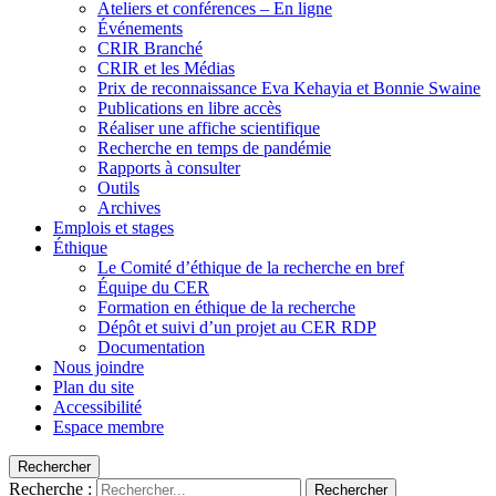
Ateliers et conférences – En ligne
Événements
CRIR Branché
CRIR et les Médias
Prix de reconnaissance Eva Kehayia et Bonnie Swaine
Publications en libre accès
Réaliser une affiche scientifique
Recherche en temps de pandémie
Rapports à consulter
Outils
Archives
Emplois et stages
Éthique
Le Comité d’éthique de la recherche en bref
Équipe du CER
Formation en éthique de la recherche
Dépôt et suivi d’un projet au CER RDP
Documentation
Nous joindre
Plan du site
Accessibilité
Espace membre
Rechercher
Recherche :
Rechercher