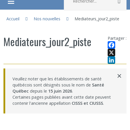
Rec
Ouvrir/fermer le menu
Vous êtes ici :
À propos
Accueil
Nos nouvelles
Mediateurs_jour2_piste
Recherche
Mediateurs_jour2_piste
Partager :
Membres
Facebook
X
LinkedIn
Étudiants
×
Veuillez noter que les établissements de santé
québécois sont désignés sous le nom de
Santé
Partageons nos savoirs
Québec
depuis le
15 juin 2026
.
Certaines pages publiées avant cette date peuvent
Emplois et stages
contenir l'ancienne appellation
CISSS et CIUSSS
.
Éthique