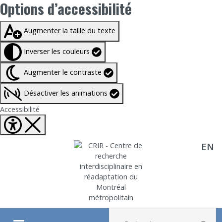
Options d’accessibilité
Taille du texte à
100%
Augmenter la taille du texte
Inverser les couleurs
Augmenter le contraste
Désactiver les animations
Fermer Options d'accessibilité
Accessibilité
EN
Aller directement au contenu
Recherche :