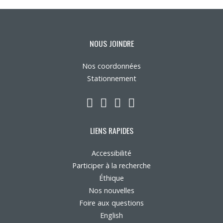
Nous joindre
Plan du site
NOUS JOINDRE
Nos coordonnées
Accessibilité
Stationnement
Espace membre
LinkedIn
YouTube
Twitter
Facebook
LIENS RAPIDES
Accessibilité
Participer à la recherche
Éthique
Nos nouvelles
Foire aux questions
English