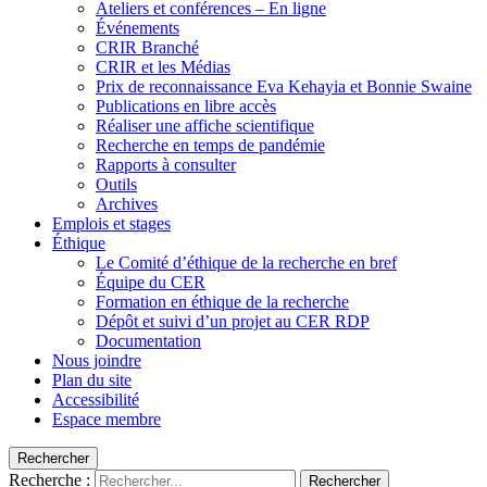
Ateliers et conférences – En ligne
Événements
CRIR Branché
CRIR et les Médias
Prix de reconnaissance Eva Kehayia et Bonnie Swaine
Publications en libre accès
Réaliser une affiche scientifique
Recherche en temps de pandémie
Rapports à consulter
Outils
Archives
Emplois et stages
Éthique
Le Comité d’éthique de la recherche en bref
Équipe du CER
Formation en éthique de la recherche
Dépôt et suivi d’un projet au CER RDP
Documentation
Nous joindre
Plan du site
Accessibilité
Espace membre
Rechercher
Recherche :
Rechercher