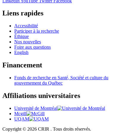
LinkedIn
YouTube
Twitter
Facebook
Liens rapides
Accessibilité
Participer à la recherche
Éthique
Nos nouvelles
Foire aux questions
English
Financement
Fonds de recherche en Santé, Société et culture du
gouvernement du Québec
Affiliations universitaires
Université de Montréal
Mcgill
UQAM
Copyright © 2026 CRIR . Tous droits réservés.