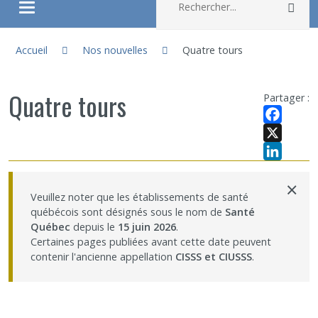
Rec
Ouvrir/fermer le menu
Vous êtes ici :
À propos
Accueil
Nos nouvelles
Quatre tours
Recherche
Quatre tours
Partager :
Membres
Facebook
X
LinkedIn
Étudiants
×
Veuillez noter que les établissements de santé
québécois sont désignés sous le nom de
Santé
Partageons nos savoirs
Québec
depuis le
15 juin 2026
.
Certaines pages publiées avant cette date peuvent
Emplois et stages
contenir l'ancienne appellation
CISSS et CIUSSS
.
Éthique