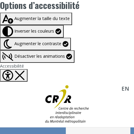
Options d’accessibilité
Taille du texte à
100%
Augmenter la taille du texte
Inverser les couleurs
Augmenter le contraste
Désactiver les animations
Fermer Options d'accessibilité
Accessibilité
EN
Aller directement au contenu
Recherche :