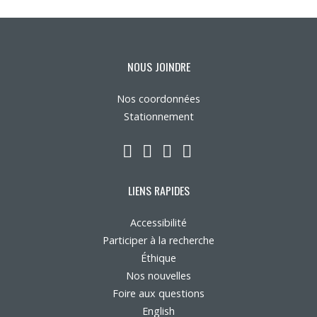
Nous joindre
Plan du site
NOUS JOINDRE
Nos coordonnées
Accessibilité
Stationnement
Espace membre
LinkedIn
YouTube
Twitter
Facebook
LIENS RAPIDES
Accessibilité
Participer à la recherche
Éthique
Nos nouvelles
Foire aux questions
English