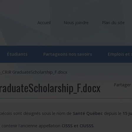
Accueil
Nous joindre
Plan du site
Étudiants
Partageons nos savoirs
Emplois et
liers
Comité étudiant du CRIR
Ateliers et conférences
4_CRIR GraduateScholarship_F.docx
ociés
Activités du comité étudiant
Ateliers et conférences – En ligne
raduateScholarship_F.docx
Partager 
he
oraires
Ateliers – Événements | Étudiant
Événements
rvenants/gestionnaires
Programme « Bourses d’études supérieures du CRIR »
CRIR Branché
ébécois sont désignés sous le nom de
Santé Québec
depuis le
15 j
 de recherche
Bourse de soutien à l’innovation Forget-Bélanger – formation de 
CRIR et les Médias
contenir l'ancienne appellation
CISSS et CIUSSS
.
u CRIR
Carrefour des savoirs : pour la relève en santé et services sociau
Prix de reconnaissance Eva Kehayia et Bonnie