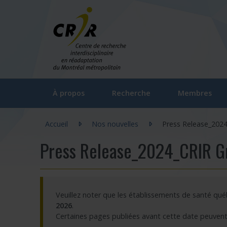
Aller directement au contenu
À propos
Recherche
Membres
Vous êtes ici :
Gouvernance du CRIR (CGC)
Axes et unités thématiques
Chercheurs régu
Accueil
Nos nouvelles
Press Release_202
Le CRIR
Orientations stratégiques du CRIR
Chercheurs ass
Press Release_2024_CRIR G
Notre équipe
Laboratoires / Groupes de recherc
Chercheurs hon
Comités et Assemblées du CRIR
La recherche participative : FAQ
Cliniciens/inte
Veuillez noter que les établissements de santé qu
Outils de communication
Participer à la recherche
Professionnels
2026
.
Certaines pages publiées avant cette date peuvent 
Foire aux questions
Documentation
Nominations a