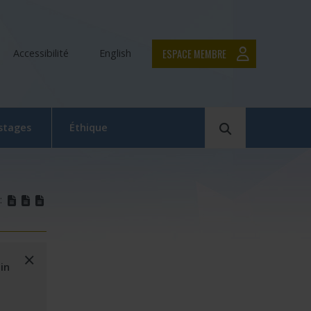
ESPACE MEMBRE
Accessibilité
English
Rechercher
 stages
Éthique
Le Comité d’éthique de la recherche en bref
Équipe du CER
(docx)
(docx)
(docx)
:
Formation en éthique de la recherche
Dépôt et suivi d’un projet au CER RDP
×
uin
la relève
Documentation
x
 Swaine