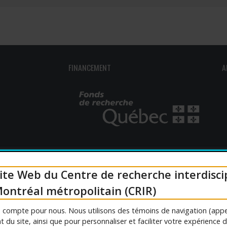
outien à la recherche
Faire un stage de recherche
Publications en libre accès
ogrammes : Soutien financier
Étudiants internationaux
Réaliser une affiche scientifique
nir membre
Comment devenir membre
Recherche en temps de pandémie
FINANCEMENT
A
Rapports à consulter
Outils
Archives
ite Web du Centre de recherche interdisci
ontréal métropolitain (CRIR)
Personnal
ée compte pour nous. Nous utilisons des témoins de navigation (appe
 du site, ainsi que pour personnaliser et faciliter votre expérience 