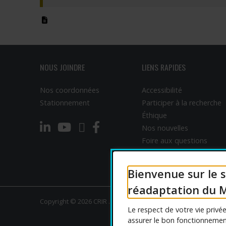
Programmes – S
(pdf)
Résultats – Pr
Comment deve
NOUS JOINDRE
LIENS RAPIDES
Nos coordonnées
Accessibilité
Stationnement
Participer à la recherche
Éthique
LinkedIn
YouTube
Twitter
Facebook
Nos nouvelles
Foire aux questions
English
Bienvenue sur le s
réadaptation du M
Copyright © 2026 CRIR . Tous droits réservés.
Le respect de votre vie priv
assurer le bon fonctionnement