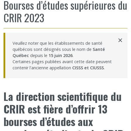
Bourses d’études supérieures du
Partageons nos savoirs
CRIR 2023
Emplois et stages
×
Éthique
Veuillez noter que les établissements de santé
québécois sont désignés sous le nom de
Santé
Québec
depuis le
15 juin 2026
.
Nous joindre
Certaines pages publiées avant cette date peuvent
contenir l'ancienne appellation
CISSS et CIUSSS
.
Plan du site
La direction scientifique du
Accessibilité
CRIR est fière d’offrir 13
Espace membre
bourses d’études aux