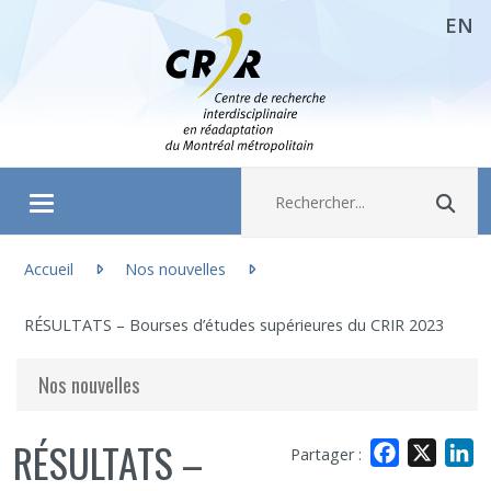
EN
Aller directement au contenu
Recherche :
Rec
Ouvrir/fermer le menu
Vous êtes ici :
À propos
Accueil
Nos nouvelles
RÉSULTATS – Bourses d’études supérieures du CRIR 2023
Recherche
Nos nouvelles
Membres
RÉSULTATS –
Facebook
X
L
Partager :
Étudiants