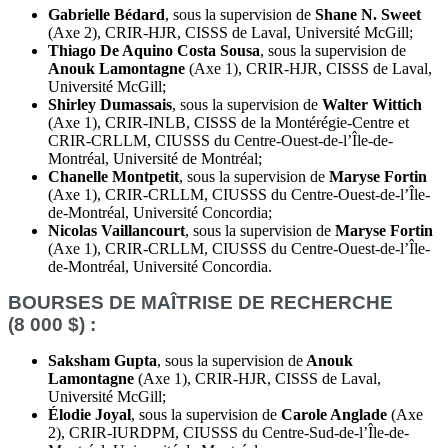
Gabrielle Bédard
, sous la supervision de
Shane N. Sweet
(Axe 2), CRIR-HJR, CISSS de Laval, Université McGill;
Thiago De Aquino Costa Sousa
, sous la supervision de
Anouk Lamontagne
(Axe 1), CRIR-HJR, CISSS de Laval,
Université McGill;
Shirley Dumassais
, sous la supervision de
Walter Wittich
(Axe 1), CRIR-INLB, CISSS de la Montérégie-Centre et
CRIR-CRLLM, CIUSSS du Centre-Ouest-de-l’Île-de-
Montréal, Université de Montréal;
Chanelle Montpetit
, sous la supervision de
Maryse Fortin
(Axe 1), CRIR-CRLLM, CIUSSS du Centre-Ouest-de-l’Île-
de-Montréal, Université Concordia;
Nicolas Vaillancourt
, sous la supervision de
Maryse Fortin
(Axe 1), CRIR-CRLLM, CIUSSS du Centre-Ouest-de-l’Île-
de-Montréal, Université Concordia.
BOURSES DE MAÎTRISE DE RECHERCHE
(8 000 $) :
Saksham Gupta
, sous la supervision de
Anouk
Lamontagne
(Axe 1), CRIR-HJR, CISSS de Laval,
Université McGill;
Élodie Joyal
, sous la supervision de
Carole Anglade
(Axe
2), CRIR-IURDPM, CIUSSS du Centre-Sud-de-l’Île-de-