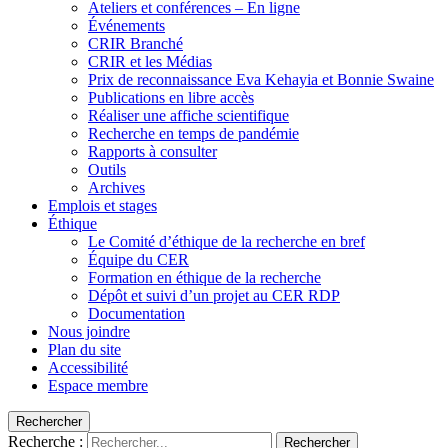
Ateliers et conférences – En ligne
Événements
CRIR Branché
CRIR et les Médias
Prix de reconnaissance Eva Kehayia et Bonnie Swaine
Publications en libre accès
Réaliser une affiche scientifique
Recherche en temps de pandémie
Rapports à consulter
Outils
Archives
Emplois et stages
Éthique
Le Comité d’éthique de la recherche en bref
Équipe du CER
Formation en éthique de la recherche
Dépôt et suivi d’un projet au CER RDP
Documentation
Nous joindre
Plan du site
Accessibilité
Espace membre
Rechercher
Recherche :
Rechercher