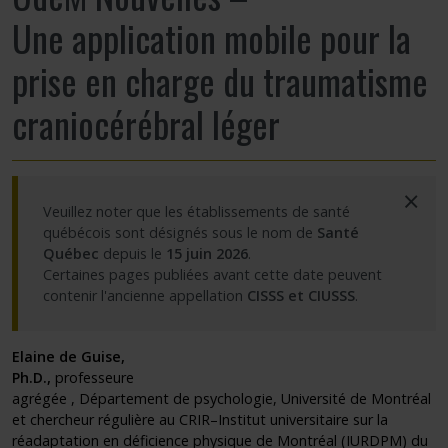
Une application mobile pour la
Partageons nos savoirs
prise en charge du traumatisme
Emplois et stages
craniocérébral léger
Éthique
×
Nous joindre
Veuillez noter que les établissements de santé
québécois sont désignés sous le nom de
Santé
Québec
depuis le
15 juin 2026
.
Plan du site
Certaines pages publiées avant cette date peuvent
contenir l'ancienne appellation
CISSS et CIUSSS
.
Accessibilité
Elaine de Guise,
Espace membre
Ph.D.,
professeure
agrégée , Département de psychologie, Université de Montréal
et chercheur régulière au CRIR–Institut universitaire sur la
réadaptation en déficience physique de Montréal (IURDPM) du