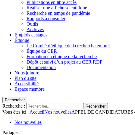
Publications en libre accès
Réaliser une affiche scientifique
Recherche en temps de pandémie
Rapports à consulter
Outils
Archives
Emplois et stages
Éthique
Le Comité d’éthique de la recherche en bref
Équipe du CER
Formation en éthique de la recherche
Dépôt et suivi d’un projet au CER RDP
Documentation
Nous joindre
Plan du site
Accessibilité
Espace membre
Rechercher
Recherche :
Rechercher
Vous êtes ici :
Accueil
Nos nouvelles
APPEL DE CANDIDATURES – C
Nos nouvelles
Partager :