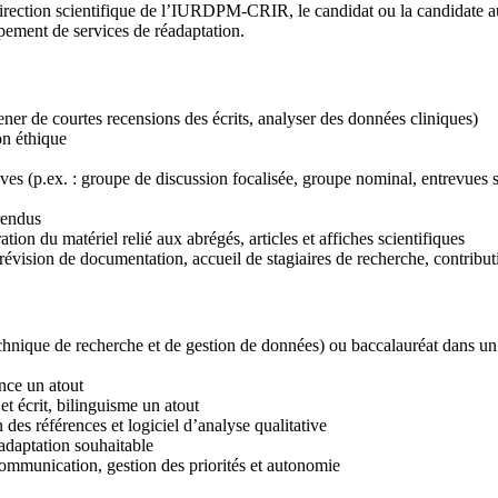
a direction scientifique de l’IURDPM-CRIR, le candidat ou la candidate 
ppement de services de réadaptation.
ner de courtes recensions des écrits, analyser des données cliniques)
n éthique
ives (p.ex. : groupe de discussion focalisée, groupe nominal, entrevues 
rendus
ion du matériel relié aux abrégés, articles et affiches scientifiques
évision de documentation, accueil de stagiaires de recherche, contributi
ique de recherche et de gestion de données) ou baccalauréat dans un d
nce un atout
et écrit, bilinguisme un atout
des références et logiciel d’analyse qualitative
adaptation souhaitable
 communication, gestion des priorités et autonomie