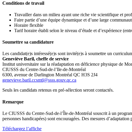
Conditions de travail
Travailler dans un milieu ayant une riche vie scientifique et pro
Faire partie d’une équipe dynamique et d’une large communauté
Horaire flexible
Tarif horaire établi selon le niveau d’étude et d’expérience (en
Soumettre sa candidature
Les candidat(e)s intéressé(e)s sont invité(e)s à soumettre un curriculum
Geneviève Baril, cheffe de service
Institut universitaire sur la réadaptation en déficience physique de 
CIUSSS du Centre-Sud-de-l’Ile-de-Montréal
6300, avenue de Darlington Montréal QC H3S 2J4
genevieve.baril.ccsmtl@ssss.gouv.qc.ca
Seuls les candidats retenus en pré-sélection seront contactés.
Remarque
Le CIUSSS du Centre-Sud-de-l’Île-de-Montréal souscrit à un programme 
personnes handicapées) sont encouragées. Des mesures d’adaptation pou
Téléchargez l’affiche