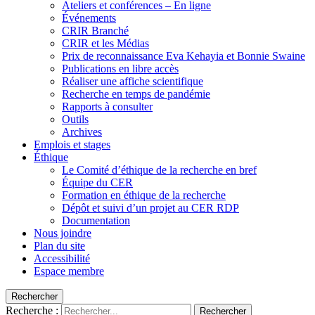
Ateliers et conférences – En ligne
Événements
CRIR Branché
CRIR et les Médias
Prix de reconnaissance Eva Kehayia et Bonnie Swaine
Publications en libre accès
Réaliser une affiche scientifique
Recherche en temps de pandémie
Rapports à consulter
Outils
Archives
Emplois et stages
Éthique
Le Comité d’éthique de la recherche en bref
Équipe du CER
Formation en éthique de la recherche
Dépôt et suivi d’un projet au CER RDP
Documentation
Nous joindre
Plan du site
Accessibilité
Espace membre
Rechercher
Recherche :
Rechercher