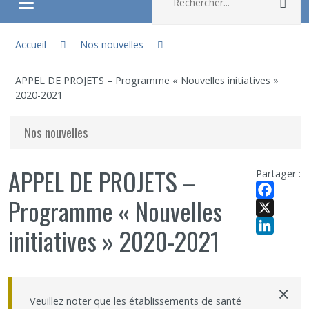
Rec
Ouvrir/fermer le menu
Vous êtes ici :
À propos
Accueil
Nos nouvelles
APPEL DE PROJETS – Programme « Nouvelles initiatives »
Recherche
2020-2021
Membres
Nos nouvelles
Étudiants
APPEL DE PROJETS –
Partager :
Programme « Nouvelles
Partageons nos savoirs
Facebook
X
initiatives » 2020-2021
Emplois et stages
LinkedIn
Éthique
×
Veuillez noter que les établissements de santé