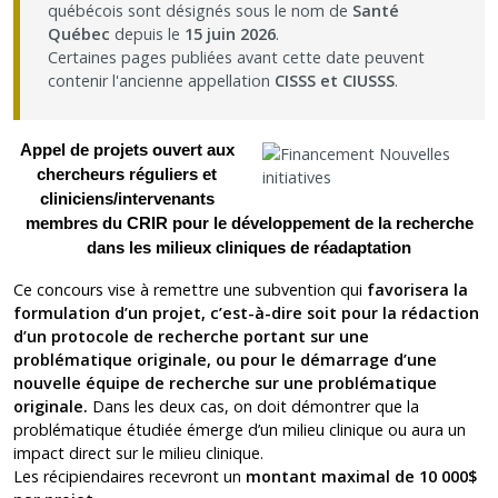
québécois sont désignés sous le nom de
Santé
Nous joindre
Québec
depuis le
15 juin 2026
.
Certaines pages publiées avant cette date peuvent
contenir l'ancienne appellation
CISSS et CIUSSS
.
Plan du site
Accessibilité
Appel de projets ouvert aux
chercheurs réguliers et
cliniciens/intervenants
Espace membre
membres du CRIR pour le développement de la recherche
dans les milieux cliniques de réadaptation
Ce concours vise à remettre une subvention qui
favorisera la
formulation d’un projet, c’est-à-dire soit pour la rédaction
d’un protocole de recherche portant sur une
problématique originale, ou pour le démarrage d’une
nouvelle équipe de recherche sur une problématique
originale.
Dans les deux cas, on doit démontrer que la
problématique étudiée émerge d’un milieu clinique ou aura un
impact direct sur le milieu clinique.
Les récipiendaires recevront un
montant maximal de 10 000$