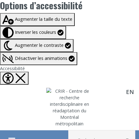
Options d’accessibilité
Taille du texte à
100%
Augmenter la taille du texte
Inverser les couleurs
Augmenter le contraste
Désactiver les animations
Fermer Options d'accessibilité
Accessibilité
EN
Aller directement au contenu
Recherche :