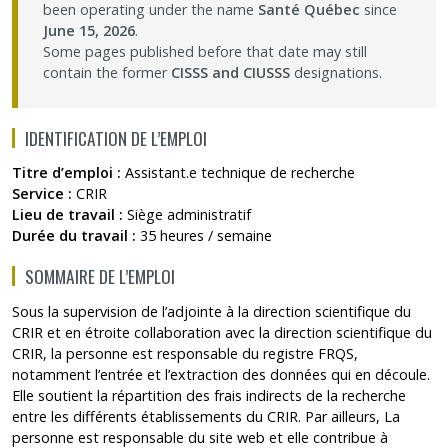
been operating under the name
Santé Québec
since
Contact Us
June 15, 2026
.
Some pages published before that date may still
contain the former
CISSS and CIUSSS
designations.
Site map
IDENTIFICATION DE L’EMPLOI
Accessibility
Titre d’emploi :
Assistant.e technique de recherche
Member Dashboard
Service :
CRIR
Lieu de travail :
Siège administratif
Durée du travail :
35 heures / semaine
SOMMAIRE DE L’EMPLOI
Sous la supervision de l’adjointe à la direction scientifique du
CRIR et en étroite collaboration avec la direction scientifique du
CRIR, la personne est responsable du registre FRQS,
notamment l’entrée et l’extraction des données qui en découle.
Elle soutient la répartition des frais indirects de la recherche
entre les différents établissements du CRIR. Par ailleurs, La
personne est responsable du site web et elle contribue à