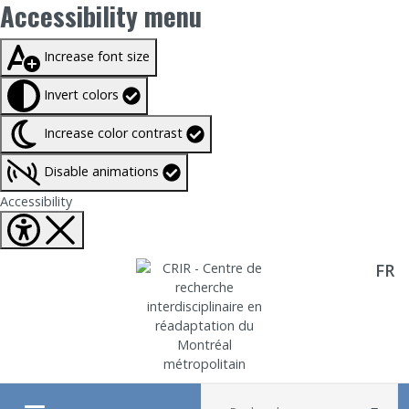
Accessibility menu
Taille du texte à
100%
Increase font size
Invert colors
Increase color contrast
Disable animations
Fermer Accessibility tools
Accessibility
FR
Aller directement au contenu
Recherche :