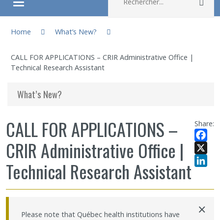
Rec
Ouvrir/fermer le menu
You are here:
About
Home
What’s New?
CALL FOR APPLICATIONS – CRIR Administrative Office |
Research
Technical Research Assistant
Members
What’s New?
Students
CALL FOR APPLICATIONS –
Share:
CRIR Administrative Office |
Sharing our knowledge
Facebo
X
Technical Research Assistant
Jobs and internships
LinkedI
Ethics
×
Please note that Québec health institutions have