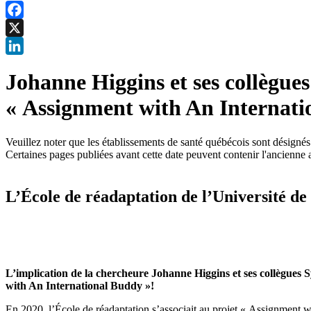
Facebook
X
LinkedIn
Johanne Higgins et ses collègue
« Assignment with An Internati
Veuillez noter que les établissements de santé québécois sont désigné
Certaines pages publiées avant cette date peuvent contenir l'ancienne 
L’École de réadaptation de l’Université de
L’implication de la chercheure Johanne Higgins et ses collègues 
with An International Buddy »!
En 2020, l’École de réadaptation s’associait au projet « Assignment w