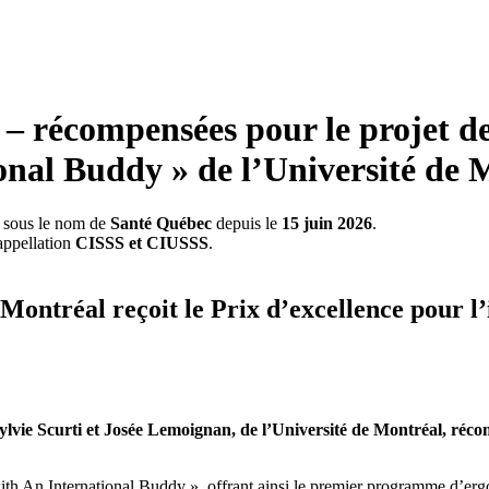
s – récompensées pour le projet d
onal Buddy » de l’Université de 
s sous le nom de
Santé Québec
depuis le
15 juin 2026
.
appellation
CISSS et CIUSSS
.
 Montréal reçoit le Prix d’excellence pour l
Sylvie Scurti et Josée Lemoignan, de l’Université de Montréal, réc
ith An International Buddy », offrant ainsi le premier programme d’ergot