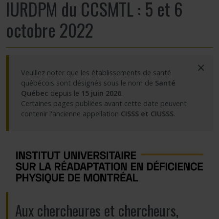
IURDPM du CCSMTL : 5 et 6
Partageons nos savoirs
octobre 2022
Emplois et stages
×
Éthique
Veuillez noter que les établissements de santé
québécois sont désignés sous le nom de
Santé
Québec
depuis le
15 juin 2026
.
Nous joindre
Certaines pages publiées avant cette date peuvent
contenir l'ancienne appellation
CISSS et CIUSSS
.
Plan du site
Accessibilité
Espace membre
Aux chercheures et chercheurs,