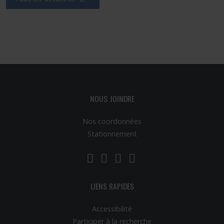
Ce lien s'ouvrira dans une nouvelle fenêtre"
NOUS JOINDRE
Nos coordonnées
Stationnement
LinkedIn
YouTube
Twitter
Facebook
LIENS RAPIDES
Accessibilité
Participer à la recherche