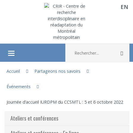
EN
Aller directement au contenu
Recherche :
Rec
Ouvrir/fermer le menu
Vous êtes ici :
À propos
Accueil
Partageons nos savoirs
Événements
Recherche
Journée d’accueil IURDPM du CCSMTL : 5 et 6 octobre 2022
Membres
Ateliers et conférences
Étudiants
Ateliers et conférences − En ligne