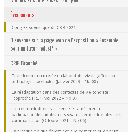
Partageons nos savoirs
(actuellement sélectionnée)
Événements
Emplois et stages
Congrès scientifique du CRIR 2021
Bienvenue sur la page web de l’exposition « Ensemble
Éthique
pour un futur inclusif »
Nous joindre
CRIR Branché
Plan du site
Transformer un musée en laboratoire vivant grâce aux
technologies portables (Janvier 2023 – No 08)
Accessibilité
La réadaptation dans des contextes de vie concrète :
l’approche PREP (Mai 2022 – No 07)
Espace membre
La communication est essentielle : améliorer la
participation des adolescents vivant avec des troubles de la
communication (Octobre 2021 – No 06)
La pratique clinique érudite : ce que c’est et ce qu’on peut