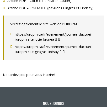
(pdf)
(pdf)
Affiche PDF – CRLB
(Pavillon Laurier)
(pdf)
(pdf)
Affiche PDF – IRGLM
(pavillons Gingras et Lindsay)
Visitez également le site web de l’IURDPM :
https://iurdpm.ca/fr/evenement/journee-daccueil-
Ce lien s’ouvrira dans une nouve
Ce lien s'ouvrira dans une nou
liurdpm-site-lucie-brunea
https://iurdpm.ca/fr/evenement/journee-daccueil-
Ce lien s’ouvrira dans une no
Ce lien s'ouvrira dans une 
liurdpm-site-gingras-lindsay
Ne tardez pas pour vous inscrire!
NOUS JOINDRE