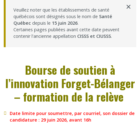
×
Nous joindre
Veuillez noter que les établissements de santé
québécois sont désignés sous le nom de
Santé
Québec
depuis le
15 juin 2026
.
Plan du site
Certaines pages publiées avant cette date peuvent
contenir l'ancienne appellation
CISSS et CIUSSS
.
Accessibilité
Espace membre
Bourse de soutien à
l’innovation Forget-Bélanger
– formation de la relève
Date limite pour soumettre, par courriel, son dossier de
candidature : 29 juin 2026, avant 16h