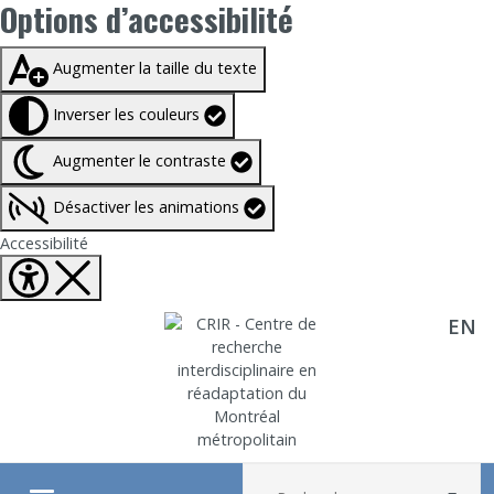
Options d’accessibilité
Taille du texte à
100%
Augmenter la taille du texte
Inverser les couleurs
Augmenter le contraste
Désactiver les animations
Fermer Options d'accessibilité
Accessibilité
EN
Aller directement au contenu
Recherche :