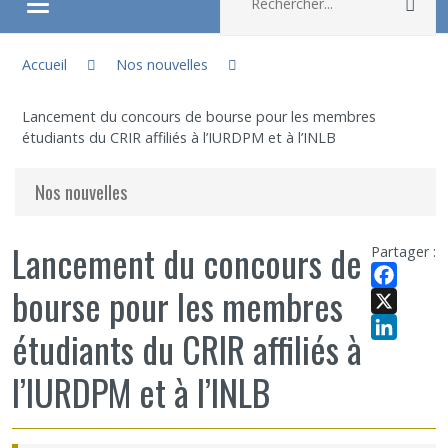
Rec
Ouvrir/fermer le menu
Vous êtes ici :
À propos
Accueil
Nos nouvelles
Lancement du concours de bourse pour les membres
Recherche
étudiants du CRIR affiliés à l’IURDPM et à l’INLB
Membres
Nos nouvelles
Étudiants
Lancement du concours de
Partager :
bourse pour les membres
Partageons nos savoirs
Facebook
X
étudiants du CRIR affiliés à
Emplois et stages
LinkedIn
l’IURDPM et à l’INLB
Éthique