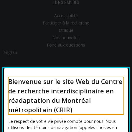
LIENS RAPIDES
Accessibilité
Participer à la recherche
Éthique
Nos nouvelles
Foire aux questions
English
FINANCEMENT
Bienvenue sur le site Web du Centre
de recherche interdisciplinaire en
réadaptation du Montréal
AFFILIATIONS UNIVERSITAIRES
métropolitain (CRIR)
Le respect de votre vie privée compte pour nous. Nous
utilisons des témoins de navigation (appelés cookies en