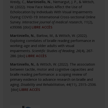
Kreidy, C.,
Martiniello, N.
, Nemargut, J. P., & Wittich,
W. (2022). How Face Masks Affect the Use of
Echolocation by Individuals With Visual Impairments
During COVID-19: International Cross-sectional Online
Survey.
Interactive journal of medical research
,
11
(2),
e39366.
[doi]
LIBRE ACCÈS
Martiniello, N.
, Barlow, M., & Wittich, W. (2022).
Exploring correlates of braille reading performance in
working-age and older adults with visual
impairments.
Scientific Studies of Reading
,
26
(4), 267-
286.
[doi]
LIBRE ACCÈS
Martiniello, N.
, & Wittich, W. (2022). The association
between tactile, motor and cognitive capacities and
braille reading performance: a scoping review of
primary evidence to advance research on braille and
aging.
Disability and Rehabilitation
,
44
(11), 2515–2536.
[doi]
LIBRE ACCÈS