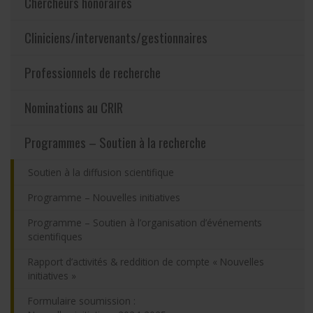
Chercheurs honoraires
Partageons nos savoirs
Cliniciens/intervenants/gestionnaires
Emplois et stages
Professionnels de recherche
Éthique
Nominations au CRIR
Programmes – Soutien à la recherche
Nous joindre
Soutien à la diffusion scientifique
Plan du site
Programme – Nouvelles initiatives
Accessibilité
Programme – Soutien à l’organisation d’événements
scientifiques
Espace membre
Rapport d’activités & reddition de compte « Nouvelles
initiatives »
Formulaire soumission :