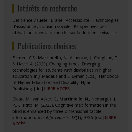
Intérêts de recherche
Déficience visuelle ; Braille ; Accessibilité ; Technologies
d’assistance ; Inclusion sociale ; Perspectives des
utilisateurs dans la recherche sur la déficience visuelle.
Publications choisies
Fichten, C.S.,
Martiniello, N
., Asuncion, J., Coughlan, T.
& Havel, A. (2023). Changing times: Emerging
technologies for students with disabilities in higher
education. In J. Madaus and L. Lyman (Eds.). Handbook
of Higher Education and Disability. Elgar
Publishing.
[doi]
LIBRE ACCÈS
Bleau, M., van Acker, C.,
Martiniello, N
., Nemargut, J.
P., & Ptito, M. (2023). Cognitive map formation in the
blind is enhanced by three-dimensional tactile
information.
Scientific reports
,
13
(1), 9736.
[doi]
LIBRE
ACCÈS