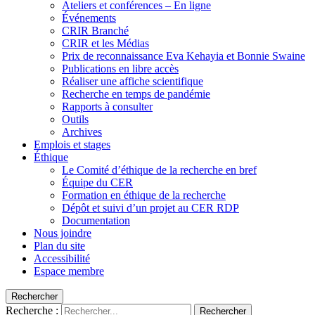
Ateliers et conférences – En ligne
Événements
CRIR Branché
CRIR et les Médias
Prix de reconnaissance Eva Kehayia et Bonnie Swaine
Publications en libre accès
Réaliser une affiche scientifique
Recherche en temps de pandémie
Rapports à consulter
Outils
Archives
Emplois et stages
Éthique
Le Comité d’éthique de la recherche en bref
Équipe du CER
Formation en éthique de la recherche
Dépôt et suivi d’un projet au CER RDP
Documentation
Nous joindre
Plan du site
Accessibilité
Espace membre
Rechercher
Recherche :
Rechercher