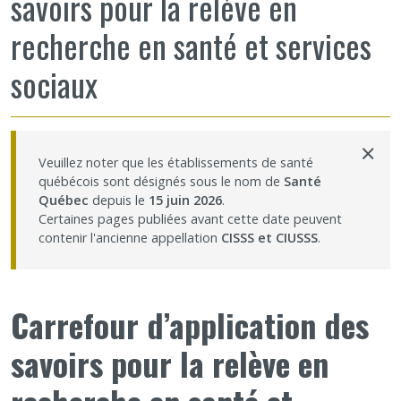
savoirs pour la relève en
Nous joindre
recherche en santé et services
sociaux
Plan du site
Accessibilité
×
Veuillez noter que les établissements de santé
Espace membre
québécois sont désignés sous le nom de
Santé
Québec
depuis le
15 juin 2026
.
Certaines pages publiées avant cette date peuvent
contenir l'ancienne appellation
CISSS et CIUSSS
.
Carrefour d’application des
savoirs pour la relève en