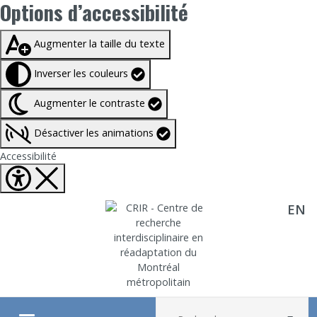
Options d’accessibilité
Taille du texte à
100%
Augmenter la taille du texte
Inverser les couleurs
Augmenter le contraste
Désactiver les animations
Fermer Options d'accessibilité
Accessibilité
EN
Aller directement au contenu
Recherche :