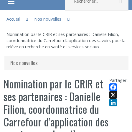
Rec
Ouvrir/fermer le menu
Vous êtes ici :
À propos
Accueil
Nos nouvelles
Nomination par le CRIR et ses partenaires : Danielle Filion,
Recherche
coordonnatrice du Carrefour d’application des savoirs pour la
relève en recherche en santé et services sociaux
Membres
Nos nouvelles
Étudiants
Nomination par le CRIR et
Partager :
Partageons nos savoirs
ses partenaires : Danielle
Facebook
X
Emplois et stages
Filion, coordonnatrice du
LinkedIn
Carrefour d’application des
Éthique