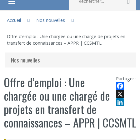
Rec
Ouvrir/fermer le menu
Vous êtes ici :
À propos
Accueil
Nos nouvelles
Offre d’emploi : Une chargée ou une chargé de projets en
Recherche
transfert de connaissances – APPR | CCSMTL
Membres
Nos nouvelles
Étudiants
Offre d’emploi : Une
Partager :
chargée ou une chargé de
Partageons nos savoirs
Facebook
X
projets en transfert de
Emplois et stages
LinkedIn
connaissances – APPR | CCSMTL
Éthique