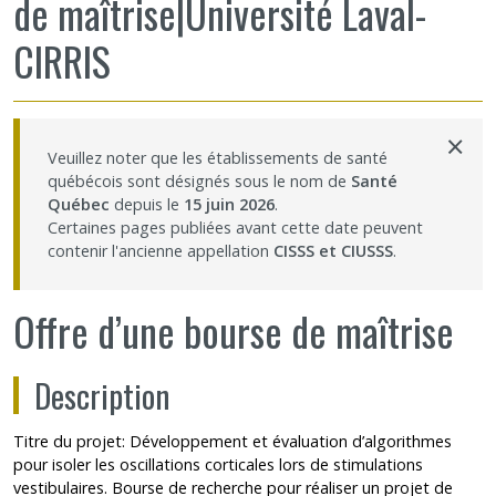
de maîtrise|Université Laval-
Partageons nos savoirs
CIRRIS
Emplois et stages
×
Éthique
Veuillez noter que les établissements de santé
québécois sont désignés sous le nom de
Santé
Québec
depuis le
15 juin 2026
.
Nous joindre
Certaines pages publiées avant cette date peuvent
contenir l'ancienne appellation
CISSS et CIUSSS
.
Plan du site
Offre d’une bourse de maîtrise
Accessibilité
Description
Espace membre
Titre du projet: Développement et évaluation d’algorithmes
pour isoler les oscillations corticales lors de stimulations
vestibulaires. Bourse de recherche pour réaliser un projet de