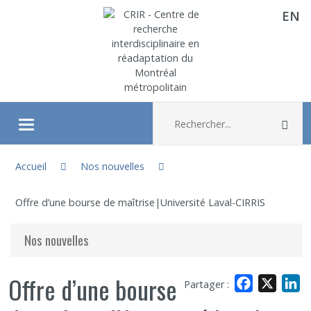
EN
Aller directement au contenu
Recherche :
Rec
Ouvrir/fermer le menu
Vous êtes ici :
À propos
Accueil
Nos nouvelles
Offre d’une bourse de maîtrise|Université Laval-CIRRIS
Recherche
Nos nouvelles
Membres
Offre d’une bourse
Facebook
X
L
Partager :
Étudiants