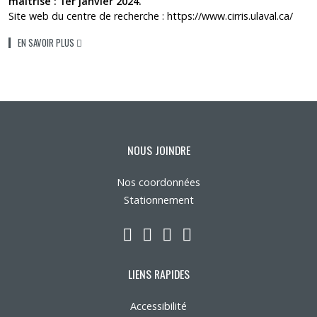
maîtrise : 1er janvier 2024.
Site web du centre de recherche :
https://www.cirris.ulaval.ca/
(PDF)
EN SAVOIR PLUS
NOUS JOINDRE
Nos coordonnées
Stationnement
LinkedIn
YouTube
Twitter
Facebook
LIENS RAPIDES
Accessibilité