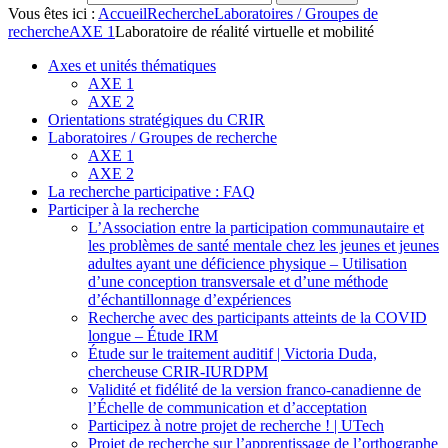
Vous êtes ici :
Accueil
Recherche
Laboratoires / Groupes de
recherche
AXE 1
Laboratoire de réalité virtuelle et mobilité
Axes et unités thématiques
AXE 1
AXE 2
Orientations stratégiques du CRIR
Laboratoires / Groupes de recherche
AXE 1
AXE 2
La recherche participative : FAQ
Participer à la recherche
L’Association entre la participation communautaire et
les problèmes de santé mentale chez les jeunes et jeunes
adultes ayant une déficience physique – Utilisation
d’une conception transversale et d’une méthode
d’échantillonnage d’expériences
Recherche avec des participants atteints de la COVID
longue – Étude IRM
Étude sur le traitement auditif | Victoria Duda,
chercheuse CRIR-IURDPM
Validité et fidélité de la version franco-canadienne de
l’Échelle de communication et d’acceptation
Participez à notre projet de recherche ! | UTech
Projet de recherche sur l’apprentissage de l’orthographe