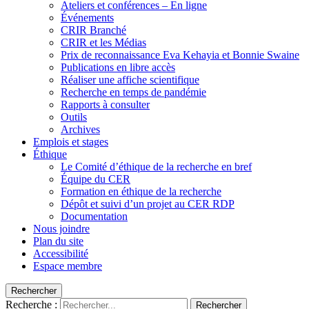
Ateliers et conférences – En ligne
Événements
CRIR Branché
CRIR et les Médias
Prix de reconnaissance Eva Kehayia et Bonnie Swaine
Publications en libre accès
Réaliser une affiche scientifique
Recherche en temps de pandémie
Rapports à consulter
Outils
Archives
Emplois et stages
Éthique
Le Comité d’éthique de la recherche en bref
Équipe du CER
Formation en éthique de la recherche
Dépôt et suivi d’un projet au CER RDP
Documentation
Nous joindre
Plan du site
Accessibilité
Espace membre
Rechercher
Recherche :
Rechercher