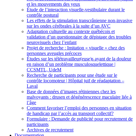
et les mouvements des yeux
Étude de l’interaction visuelle-vestibulaire durant le
contrôle postural
Les effets de la stimulation transcrânienne non-invasive
sur les ondes cérébrales à la suite d’un AVC
Adaptation culturelle au contexte québécois et
validation d’un questionnaire de dépistage des troubles
neurovisuels chez l’enfant
Projet de recherche : Imitation « visuelle » chez des
personnes aveugles précoces
Études sur les télétravailleur(euse)s ayant de la douleur
en raison d’un problème musculosquelettique |
CCSMTL, UdeM
Recherche de participants pour une étude sur le
contrôle locomoteur | Hôpital juif de réadaptation –
Laval
Base de données d’images rétiniennes chez les
malvoyants : drusen et dégénérescence maculaire liée à
l’âge
Comment favoriser l’emploi des personnes en situation
de handicap par l’accès au transport collectif?
Formulaire : Demande de publicité pour recrutement de
participants
Archives de recrutement
Documentation