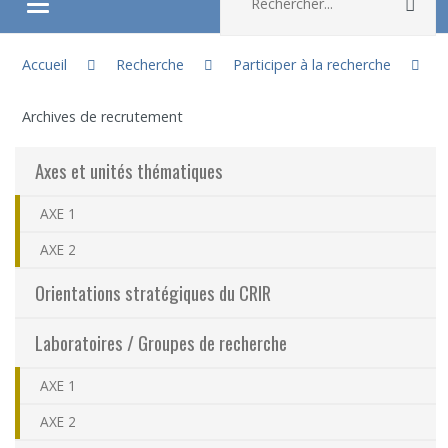
Rec
Ouvrir/fermer le menu
Vous êtes ici :
À propos
Accueil
Recherche
Participer à la recherche
Archives de recrutement
Recherche
Axes et unités thématiques
Membres
AXE 1
Étudiants
AXE 2
Orientations stratégiques du CRIR
Partageons nos savoirs
Laboratoires / Groupes de recherche
Emplois et stages
AXE 1
Éthique
AXE 2