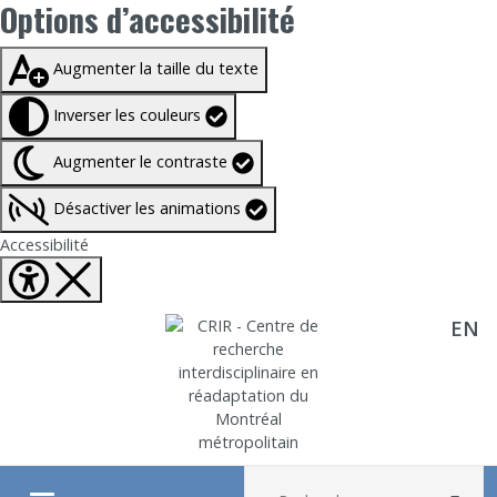
Options d’accessibilité
Taille du texte à
100%
Augmenter la taille du texte
Inverser les couleurs
Augmenter le contraste
Désactiver les animations
Fermer Options d'accessibilité
Accessibilité
EN
Aller directement au contenu
Recherche :