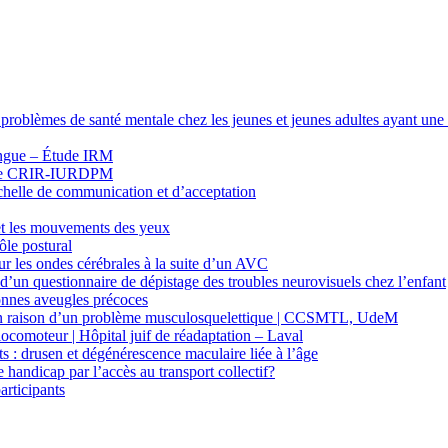
 problèmes de santé mentale chez les jeunes et jeunes adultes ayant une 
ongue – Étude IRM
heuse CRIR-IURDPM
’Échelle de communication et d’acceptation
 et les mouvements des yeux
ôle postural
sur les ondes cérébrales à la suite d’un AVC
 d’un questionnaire de dépistage des troubles neurovisuels chez l’enfant
sonnes aveugles précoces
ur en raison d’un problème musculosquelettique | CCSMTL, UdeM
locomoteur | Hôpital juif de réadaptation – Laval
 : drusen et dégénérescence maculaire liée à l’âge
handicap par l’accès au transport collectif?
articipants