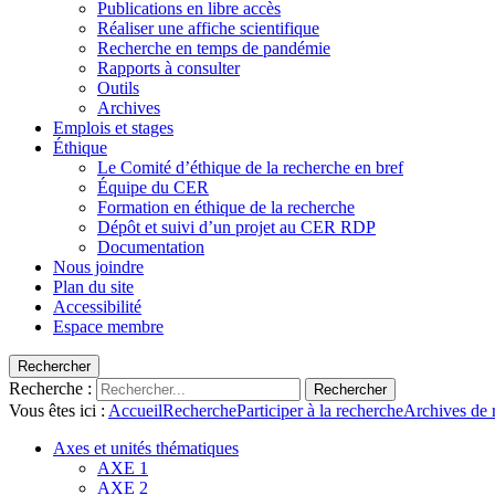
Publications en libre accès
Réaliser une affiche scientifique
Recherche en temps de pandémie
Rapports à consulter
Outils
Archives
Emplois et stages
Éthique
Le Comité d’éthique de la recherche en bref
Équipe du CER
Formation en éthique de la recherche
Dépôt et suivi d’un projet au CER RDP
Documentation
Nous joindre
Plan du site
Accessibilité
Espace membre
Rechercher
Recherche :
Rechercher
Vous êtes ici :
Accueil
Recherche
Participer à la recherche
Archives de 
Axes et unités thématiques
AXE 1
AXE 2