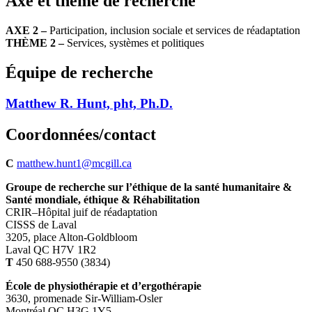
Axe et thème de recherche
AXE 2 –
Participation, inclusion sociale et services de réadaptation
THÈME 2 –
Services, systèmes et politiques
Équipe de recherche
Matthew R. Hunt, pht, Ph.D.
Coordonnées/contact
C
matthew.hunt1@mcgill.ca
Groupe de recherche sur l’éthique de la santé humanitaire &
Santé mondiale, éthique & Réhabilitation
CRIR–Hôpital juif de réadaptation
CISSS de Laval
3205, place Alton-Goldbloom
Laval QC H7V 1R2
T
450 688-9550 (3834)
École de physiothérapie et d’ergothérapie
3630, promenade Sir-William-Osler
Montréal QC H3G 1Y5