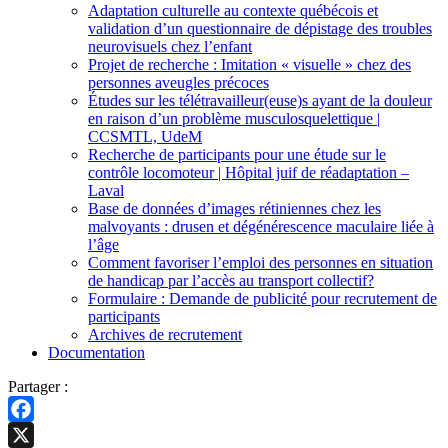
Adaptation culturelle au contexte québécois et
validation d’un questionnaire de dépistage des troubles
neurovisuels chez l’enfant
Projet de recherche : Imitation « visuelle » chez des
personnes aveugles précoces
Études sur les télétravailleur(euse)s ayant de la douleur
en raison d’un problème musculosquelettique |
CCSMTL, UdeM
Recherche de participants pour une étude sur le
contrôle locomoteur | Hôpital juif de réadaptation –
Laval
Base de données d’images rétiniennes chez les
malvoyants : drusen et dégénérescence maculaire liée à
l’âge
Comment favoriser l’emploi des personnes en situation
de handicap par l’accès au transport collectif?
Formulaire : Demande de publicité pour recrutement de
participants
Archives de recrutement
Documentation
Partager :
Facebook