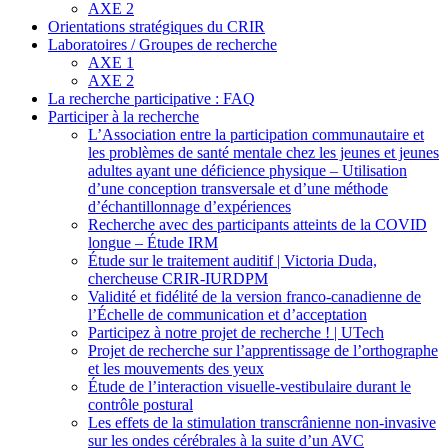
AXE 2
Orientations stratégiques du CRIR
Laboratoires / Groupes de recherche
AXE 1
AXE 2
La recherche participative : FAQ
Participer à la recherche
L’Association entre la participation communautaire et
les problèmes de santé mentale chez les jeunes et jeunes
adultes ayant une déficience physique – Utilisation
d’une conception transversale et d’une méthode
d’échantillonnage d’expériences
Recherche avec des participants atteints de la COVID
longue – Étude IRM
Étude sur le traitement auditif | Victoria Duda,
chercheuse CRIR-IURDPM
Validité et fidélité de la version franco-canadienne de
l’Échelle de communication et d’acceptation
Participez à notre projet de recherche ! | UTech
Projet de recherche sur l’apprentissage de l’orthographe
et les mouvements des yeux
Étude de l’interaction visuelle-vestibulaire durant le
contrôle postural
Les effets de la stimulation transcrânienne non-invasive
sur les ondes cérébrales à la suite d’un AVC