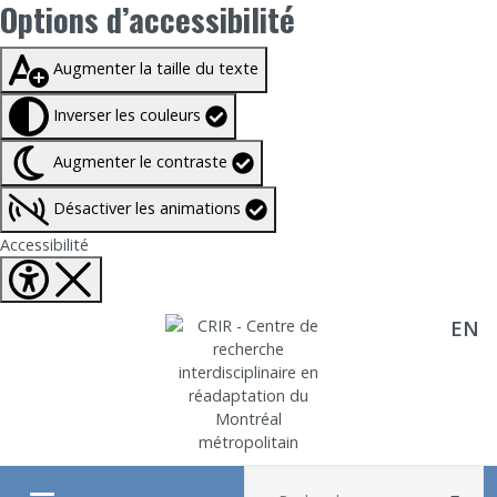
Options d’accessibilité
Taille du texte à
100%
Augmenter la taille du texte
Inverser les couleurs
Augmenter le contraste
Désactiver les animations
Fermer Options d'accessibilité
Accessibilité
EN
Aller directement au contenu
Recherche :