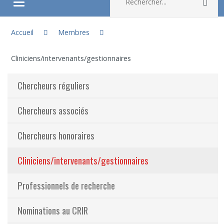
Rec
Ouvrir/fermer le menu
Vous êtes ici :
À propos
Accueil
Membres
Cliniciens/intervenants/gestionnaires
Recherche
Chercheurs réguliers
Membres
Chercheurs associés
Étudiants
Chercheurs honoraires
Partageons nos savoirs
Cliniciens/intervenants/gestionnaires
Emplois et stages
Professionnels de recherche
Éthique
Nominations au CRIR