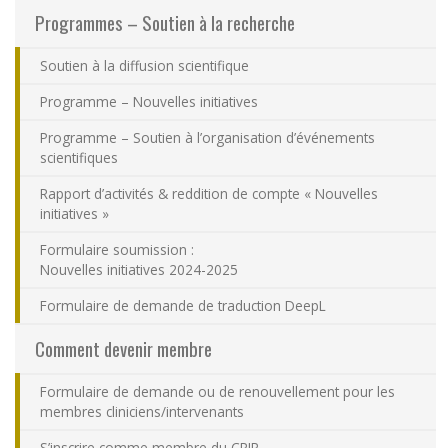
Programmes – Soutien à la recherche
Nous joindre
Soutien à la diffusion scientifique
Plan du site
Programme – Nouvelles initiatives
Accessibilité
Programme – Soutien à l’organisation d’événements
scientifiques
Espace membre
Rapport d’activités & reddition de compte « Nouvelles
initiatives »
Formulaire soumission :
Nouvelles initiatives 2024-2025
Formulaire de demande de traduction DeepL
Comment devenir membre
Formulaire de demande ou de renouvellement pour les
membres cliniciens/intervenants
S’inscrire comme membre du CRIR