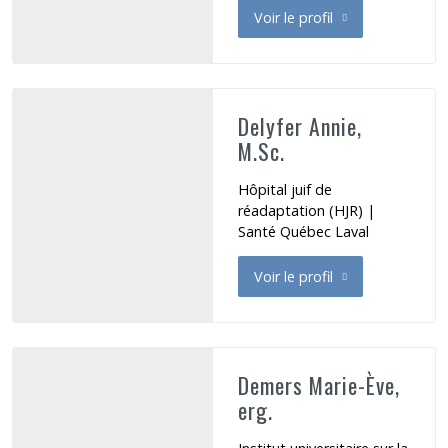
Voir le profil
de Dansereau Catherine
Delyfer Annie,
M.Sc.
Hôpital juif de
réadaptation (HJR) |
Santé Québec Laval
Voir le profil
de Delyfer Annie
Demers Marie-Ève,
erg.