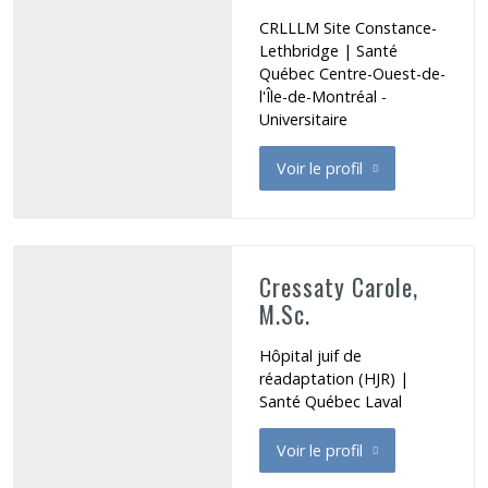
CRLLLM Site Constance-
Lethbridge | Santé
Québec Centre-Ouest-de-
l'Île-de-Montréal -
Universitaire
Voir le profil
de Cox Nancy
Cressaty Carole,
M.Sc.
Hôpital juif de
réadaptation (HJR) |
Santé Québec Laval
Voir le profil
de Cressaty Carole