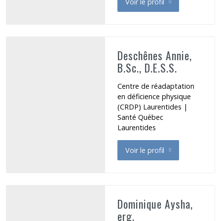
Voir le profil
de Demers-Bonin Maude
Deschênes Annie,
B.Sc., D.E.S.S.
Centre de réadaptation
en déficience physique
(CRDP) Laurentides |
Santé Québec
Laurentides
Voir le profil
de Deschênes Annie
Dominique Aysha,
erg.