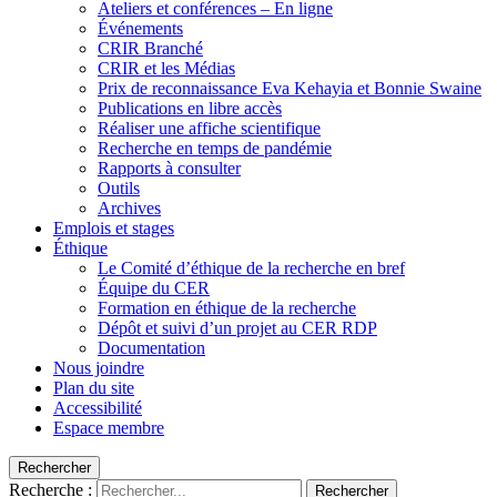
Ateliers et conférences – En ligne
Événements
CRIR Branché
CRIR et les Médias
Prix de reconnaissance Eva Kehayia et Bonnie Swaine
Publications en libre accès
Réaliser une affiche scientifique
Recherche en temps de pandémie
Rapports à consulter
Outils
Archives
Emplois et stages
Éthique
Le Comité d’éthique de la recherche en bref
Équipe du CER
Formation en éthique de la recherche
Dépôt et suivi d’un projet au CER RDP
Documentation
Nous joindre
Plan du site
Accessibilité
Espace membre
Rechercher
Recherche :
Rechercher